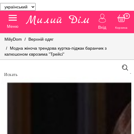
0
Меню
Вхід
Корзина
MiliyDom
Верхній одяг
Модна жіноча трендова куртка-піджак баранчик з
капюшоном єврозима "Трейсі"