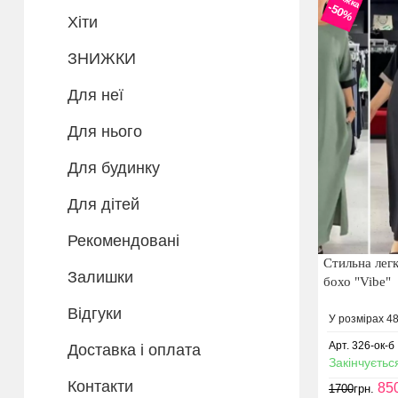
-50%
Хіти
ЗНИЖКИ
Для неї
Для нього
Для будинку
Для дітей
Рекомендовані
Стильна легк
Залишки
бохо "Vibe"
Відгуки
У розмірах 48
Арт. 326-ок-б
Доставка і оплата
Закінчуєтьс
Контакти
85
1700
грн.