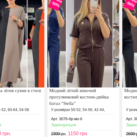
-50%
-50%
а літня сукня в стилі
Модний літній жіночий
Модни
прогулянковий костюм-двійка
костю
батал "Stella"
-52, 60-64, 54-58
У розмірах 50-52, 54-56, 42-44,
У розм
Арт. 3076-бр-мо-б
Арт. 
я
Закінчується
Закін
0
грн.
1150
грн.
2300
грн.
2600
г