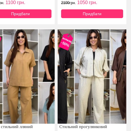
1100
грн.
1050
грн.
рн.
2100
грн.
Придбати
Придбати
а
знижка
-50%
 стильний лляний
Cтильний прогулянковий