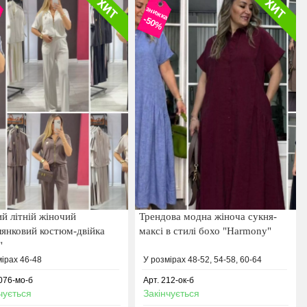
а
знижка
-50%
й літній жіночий
Трендова модна жіноча сукня-
лянковий костюм-двійка
максі в стилі бохо "Harmony"
"
мірах 46-48
У розмірах 48-52, 54-58, 60-64
3076-мо-б
Арт. 212-ок-б
чується
Закінчується