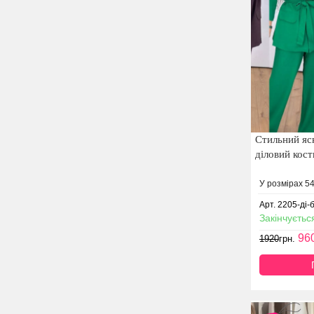
Стильний яс
діловий кос
У розмірах 54
Арт. 2205-ді-
Закінчуєтьс
96
1920
грн.