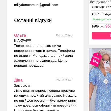
без рукавов 
miliydomcomua@gmail.com
У розмірах 46
Арт. 1551-бу-
Закінчуєтьс
Останні відгуки
95
1900
грн.
Ольга
04.08.2026
ШАХРАЇ!!!!
Товар повернено - заміни чи
повернення коштів немає. Телефони
не активні. Менеджер що приймала
знижка
-50%
замовлення не відповідає. Це не
порядні продавці.
Діна
26.07.2026
Замовила
літнє плаття гарної, тканина приємна
на ощуп, пошитий аккуратно. На жаль,
не підійшов розмір — був маломірним,
тому довелося оформити повернення.
Продавець був ввічливий, із