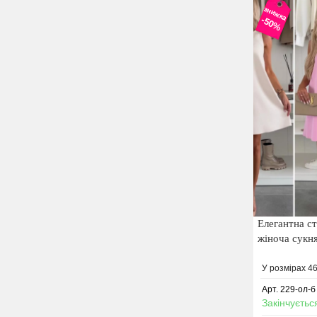
знижка
-50%
Елегантна с
жіноча сукня
У розмірах 46
Арт. 229-ол-б
Закінчуєтьс