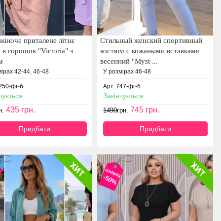
жіноче приталене літнє
Стильный женский спортивный
 в горошок "Victoria" з
костюм с кожаными вставками
м
весенний "Myst ...
ірах 42-44, 46-48
У розмірах 46-48
250-фг-б
Арт. 747-фг-б
чується
Закінчується
435
грн.
745
грн.
н.
1490
грн.
Придбати
Придбати
а
знижка
-50%