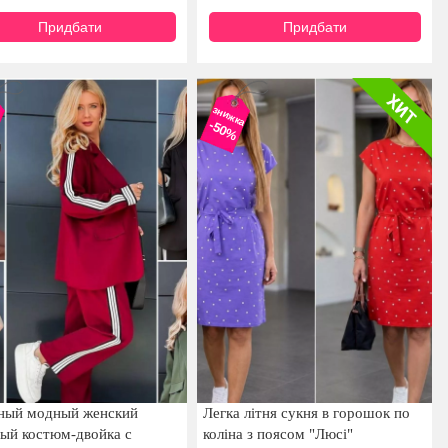
Придбати
Придбати
а
знижка
-50%
ный модный женский
Легка літня сукня в горошок по
ый костюм-двойка с
коліна з поясом "Люсі"