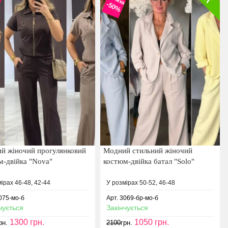
-50%
й жіночий прогулянковий
Модний стильний жіночий
м-двійка "Nova"
костюм-двійка батал "Solo"
ірах 46-48, 42-44
У розмірах 50-52, 46-48
3075-мо-б
Арт. 3069-бр-мо-б
чується
Закінчується
1300
грн.
1050
грн.
рн.
2100
грн.