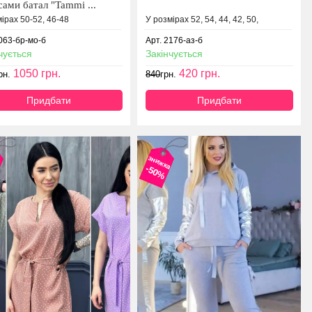
ами батал "Tammi ...
ірах 50-52, 46-48
У розмірах 52, 54, 44, 42, 50,
3063-бр-мо-б
Арт. 2176-аз-б
чується
Закінчується
1050
грн.
420
грн.
рн.
840
грн.
Придбати
Придбати
а
знижка
-50%