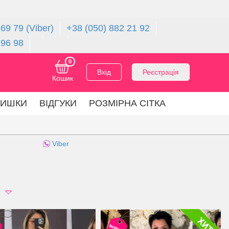
69 79 (Viber)
+38 (050) 882 21 92
 96 98
0
Вхід
Реєстрація
Кошик
ЛИШКИ
ВІДГУКИ
РОЗМІРНА СІТКА
Viber
а
знижка