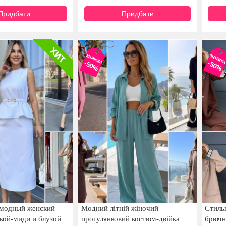
Придбати
Придбати
знижка
знижк
-50%
-50%
 модный женский
Модний літній жіночий
Стиль
кой-миди и блузой
прогулянковий костюм-двійка
брючн