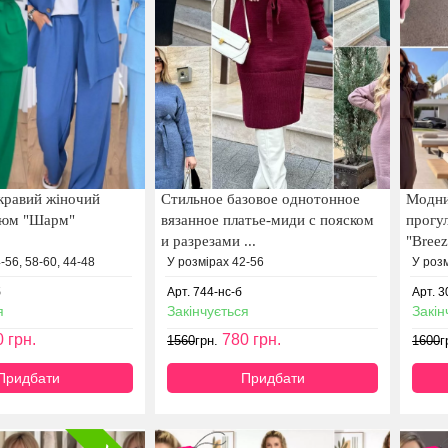
кравий жіночий
Стильное базовое однотонное
Модни
тюм "Шарм"
вязанное платье-миди с пояском
прогу
и разрезами ...
"Breez
-56, 58-60, 44-48
У розмірах 42-56
У розм
б
Арт. 744-нс-б
Арт. 
я
Закінчується
Закін
0
грн.
780
грн.
1560
грн.
1600
г
Придбати
Придбати