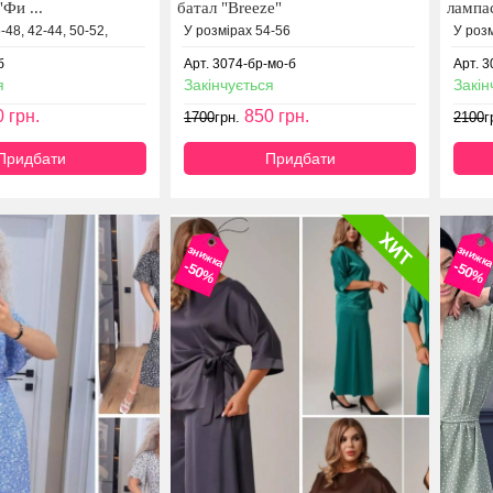
"Фи ...
батал "Breeze"
лампас
-48, 42-44, 50-52,
У розмірах 54-56
У розм
б
Арт. 3074-бр-мо-б
Арт. 
я
Закінчується
Закін
0
грн.
850
грн.
1700
грн.
2100
г
Придбати
Придбати
знижка
знижк
-50%
-50%