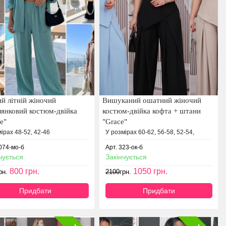
й літній жіночий
Вишуканий ошатний жіночий
лянковий костюм-двійка
костюм-двійка кофта + штани
e"
"Grace"
ірах 48-52, 42-46
У розмірах 60-62, 56-58, 52-54,
3074-мо-б
Арт. 323-ок-б
чується
Закінчується
800
грн.
1050
грн.
рн.
2100
грн.
Придбати
Придбати