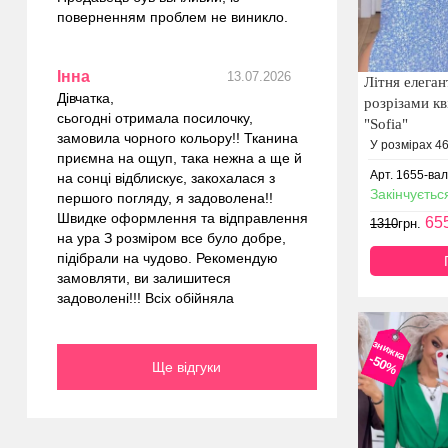
поверненням проблем не виникло.
Інна
13.07.2026
Літня елеган
Дівчатка,
розрізами кв
сьогодні отримала посилочку,
"Sofia"
замовила чорного кольору!! Тканина
У розмірах 46,
приємна на ощуп, така нежна а ще й
Арт. 1655-вал
на сонці відблискує, закохалася з
Закінчуєтьс
першого погляду, я задоволена!!
Швидке оформлення та відправлення
65
1310
грн.
на ура З розміром все було добре,
підібрали на чудово. Рекомендую
замовляти, ви залишитеся
задоволені!!! Всіх обійняла
знижка
-50%
Ще відгуки