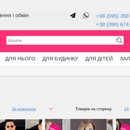
ння і обмін
+38 (095) 358 
+38 (096) 674
ДЛЯ НЬОГО
ДЛЯ БУДИНКУ
ДЛЯ ДІТЕЙ
ЗА
За новизною
за ціною
Товарів на сторінці
24
48
знижка
знижк