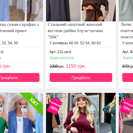
тна сукня-сарафан з
Стильний ошатний жіночий
Легке 
ітковий принт
костюм-двійка блуза+штани
плаття
"Silk"
поясо
 52, 54, 50
У розмірах 48-50, 52-54, 60-62
У розм
-б
Арт. 211-ок-б
Арт. 9
я
Закінчується
Закін
5
грн.
1150
грн.
2300
грн.
870
гр
Придбати
Придбати
знижка
знижк
-50%
-50%