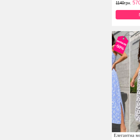
57
1140
грн.
знижка
-50%
Елегантна мо