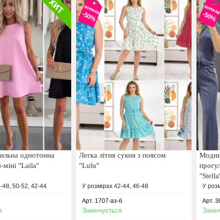
знижка
знижк
-50%
-50%
тильна однотонна
Легка літня сукня з поясом
Модни
-міні "Laila"
"Lulu"
прогу
"Stella
-48, 50-52, 42-44
У розмірах 42-44, 46-48
У роз
Арт. 1707-аз-б
Арт. 
я
Закінчується
Закін