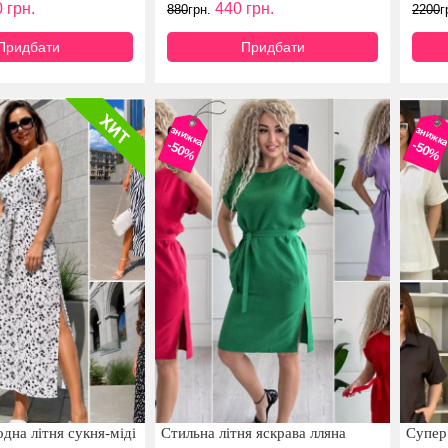
0
грн.
440
грн.
880
грн.
2200
г
Придбати
Придбати
знижка
знижк
-50%
-50%
дна літня сукня-міді
Стильна літня яскрава лляна
Супер