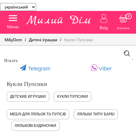
0
Меню
Вхід
Корзина
MiliyDom
Дитячі іграшки
Кукли Пупсики
Telegram
Viber
Кукли Пупсики
ДЕТСКИЕ ИГРУШКИ
КУКЛИ ПУПСИКИ
МЕБЛІ ДЛЯ ЛЯЛЬОК ТА ПУПСІВ
ЛЯЛЬКИ ТИПУ БАРБІ
ЛЯЛЬКОВІ БУДИНОЧКИ