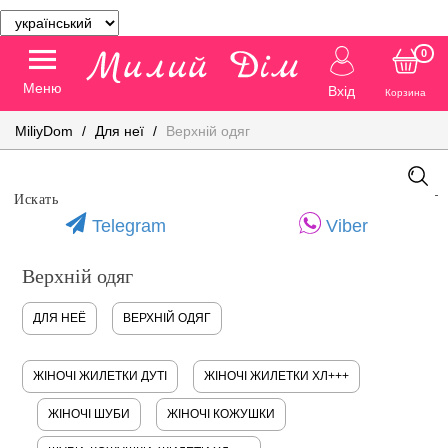
0
Меню
Вхід
Корзина
MiliyDom
Для неї
Верхній одяг
Telegram
Viber
Верхній одяг
ДЛЯ НЕЁ
ВЕРХНІЙ ОДЯГ
ЖІНОЧІ ЖИЛЕТКИ ДУТІ
ЖІНОЧІ ЖИЛЕТКИ ХЛ+++
ЖІНОЧІ ШУБИ
ЖІНОЧІ КОЖУШКИ