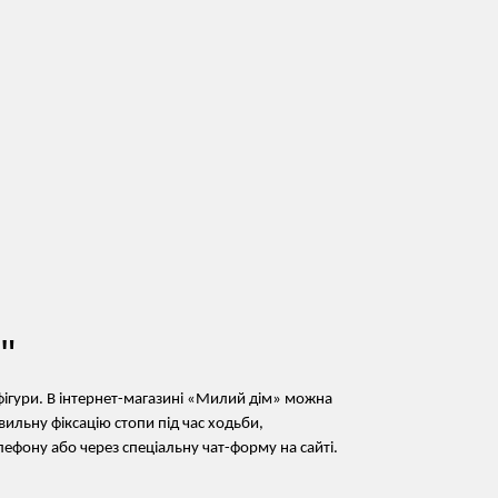
"
фігури. В інтернет-магазині «Милий дім» можна
вильну фіксацію стопи під час ходьби,
лефону або через спеціальну чат-форму на сайті.