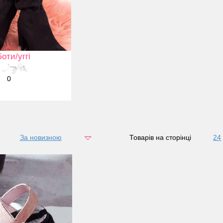
оти/уггі
0
За новизною
за ціною
Товарів на сторінці
24
48