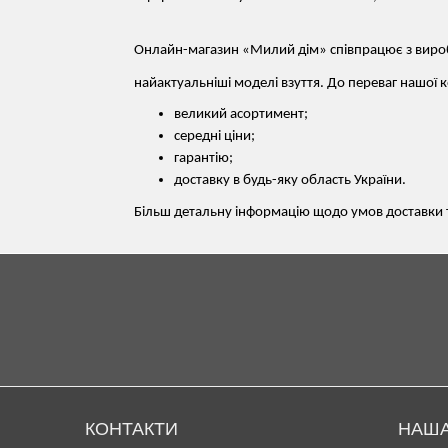
Онлайн-магазин «Милий дім» співпрацює з виро
найактуальніші моделі взуття. До переваг нашої к
великий асортимент;
середні ціни;
гарантію;
доставку в будь-яку область України.
Більш детальну інформацію щодо умов доставки т
КОНТАКТИ
НАША