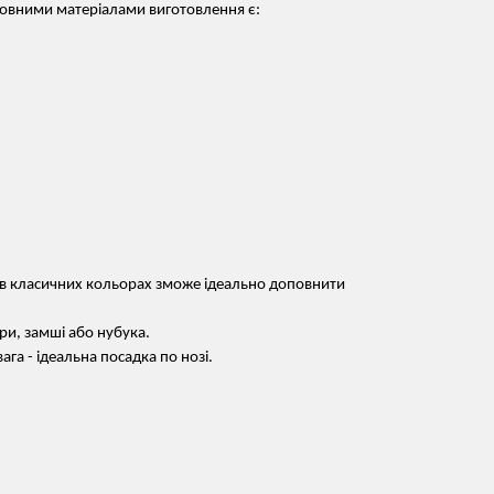
сновними матеріалами виготовлення є:
см в класичних кольорах зможе ідеально доповнити
іри, замші або нубука.
ага - ідеальна посадка по нозі.