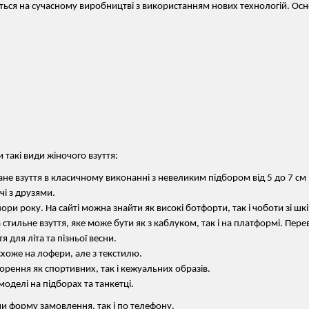
ється на сучасному виробництві з використанням нових технологій. О
 такі види жіночого взуття:
Дане взуття в класичному виконанні з невеликим підбором від 5 до 7 
чі з друзями.
ори року. На сайті можна знайти як високі ботфорти, так і чоботи зі шк
стильне взуття, яке може бути як з каблуком, так і на платформі. Перев
я для літа та пізньої весни.
схоже на лофери, але з текстилю.
ворення як спортивних, так і кежуальних образів.
оделі на підборах та танкетці.
и форму замовлення, так і по телефону.