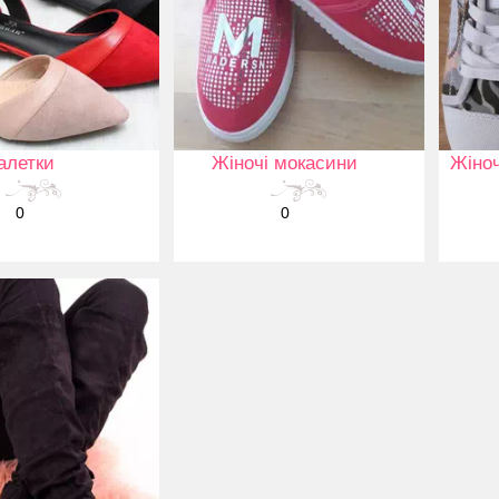
алетки
Жіночі мокасини
Жіноч
0
0