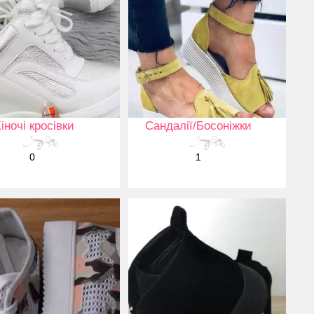
іночі кросівки
Сандалії/Босоніжки
0
1