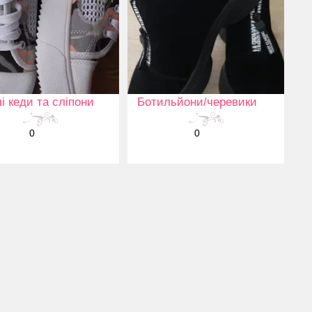
і кеди та сліпони
Ботильйони/черевики
0
0