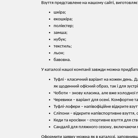
Взуття представлене на нашому сайті, виготовля
шкіра;
екошкіра;
поліестер;
замша;
нубук;
текстиль;
льон;
бавовна.
У каталозі нашої компанії завжди можна придбати
Туфлі - класичний варіант на кожен день. 
як щоденний офісний образ, так і для зустрі
Чоботи – знову класика, але вже холодної п
Черевики – варіант для осені. Комфортне та 
Туфлі-лофери – напівофіційне відкрите взутт
Сліпони – відкрите напівспортивне взуття, 
Кеди та кросівки – спортивне взуття для ст
Сандалії для пляжного сезону, включаючи м
Оформити заявку можна як в каталозі, заповнивш