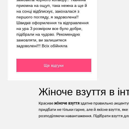
приємна на ощуп, така нежна а ще й
на сонці відблискує, закохалася з
першого погляду, я задоволена!!
Швидке оформлення та відправлення
на ура З розміром все було добре,
підібрали на чудово. Рекомендую
замовляти, ви залишитеся
задоволені!!! Всіх обійняла
Ще відгуки
Жіноче взуття в ін
Красиве
жіноче взуття
здатне правильно акцентув
придбати не тільки гарне, але й якісне взуття, я
розподіляючи навантаження. Підібрати взуття для