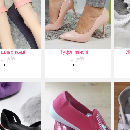
і шльопанці
Туфлі жіночі
Ж
0
0