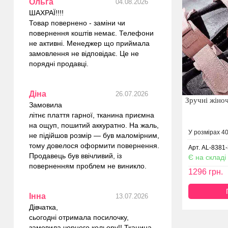
Ольга
04.08.2026
ШАХРАЇ!!!!
Товар повернено - заміни чи
повернення коштів немає. Телефони
не активні. Менеджер що приймала
замовлення не відповідає. Це не
порядні продавці.
Діна
26.07.2026
Зручні жіноч
Замовила
літнє плаття гарної, тканина приємна
на ощуп, пошитий аккуратно. На жаль,
У розмірах 40
не підійшов розмір — був маломірним,
тому довелося оформити повернення.
Арт. AL-8381
Продавець був ввічливий, із
Є на складі
поверненням проблем не виникло.
1296
грн.
Інна
13.07.2026
Дівчатка,
сьогодні отримала посилочку,
замовила чорного кольору!! Тканина