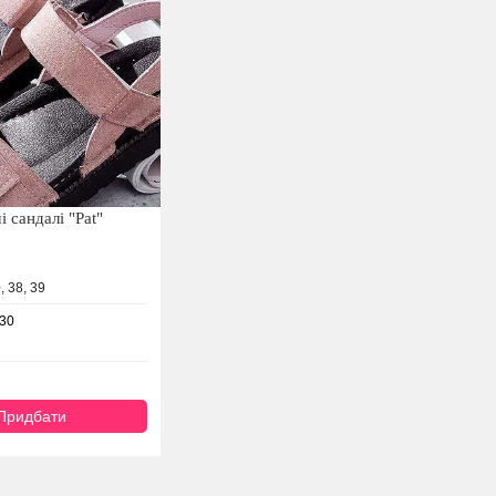
і сандалі "Pat"
, 38, 39
-30
Придбати