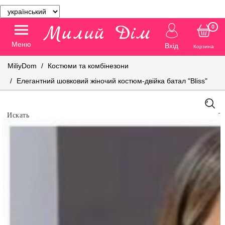
0
Меню
Вхід
Корзина
MiliyDom
Костюми та комбінезони
Елегантний шовковий жіночий костюм-двійка батал "Bliss"