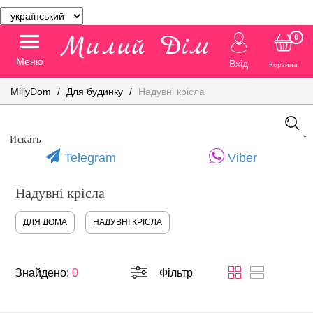
0
Меню
Вхід
Корзина
MiliyDom
Для будинку
Надувні крісла
Telegram
Viber
Надувні крісла
ДЛЯ ДОМА
НАДУВНІ КРІСЛА
Знайдено:
0
Фільтр