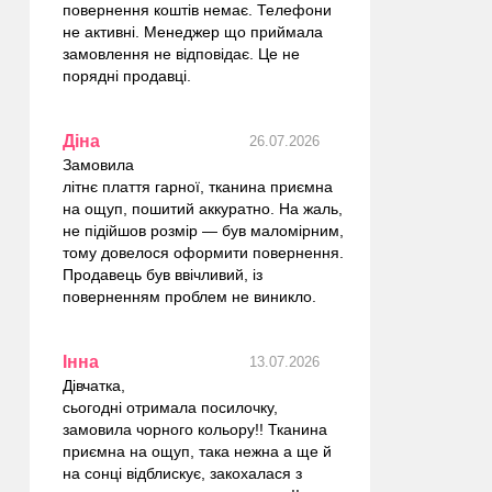
повернення коштів немає. Телефони
не активні. Менеджер що приймала
замовлення не відповідає. Це не
порядні продавці.
Діна
26.07.2026
Замовила
літнє плаття гарної, тканина приємна
на ощуп, пошитий аккуратно. На жаль,
не підійшов розмір — був маломірним,
тому довелося оформити повернення.
Продавець був ввічливий, із
поверненням проблем не виникло.
Інна
13.07.2026
Дівчатка,
сьогодні отримала посилочку,
замовила чорного кольору!! Тканина
приємна на ощуп, така нежна а ще й
на сонці відблискує, закохалася з