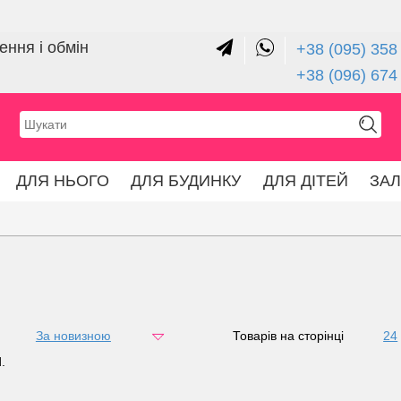
ння і обмін
+38 (095) 358 
+38 (096) 674
ДЛЯ НЬОГО
ДЛЯ БУДИНКУ
ДЛЯ ДІТЕЙ
ЗА
За новизною
за ціною
Товарів на сторінці
24
48
.