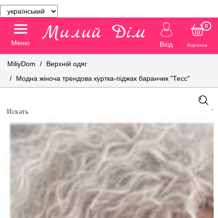
0
Меню
Вхід
Корзина
MiliyDom
Верхній одяг
Модна жіноча трендова куртка-піджак баранчик "Тесс"