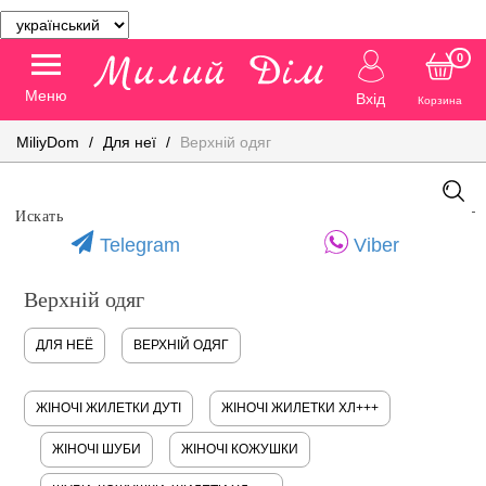
0
Меню
Вхід
Корзина
MiliyDom
Для неї
Верхній одяг
Telegram
Viber
Верхній одяг
ДЛЯ НЕЁ
ВЕРХНІЙ ОДЯГ
ЖІНОЧІ ЖИЛЕТКИ ДУТІ
ЖІНОЧІ ЖИЛЕТКИ ХЛ+++
ЖІНОЧІ ШУБИ
ЖІНОЧІ КОЖУШКИ