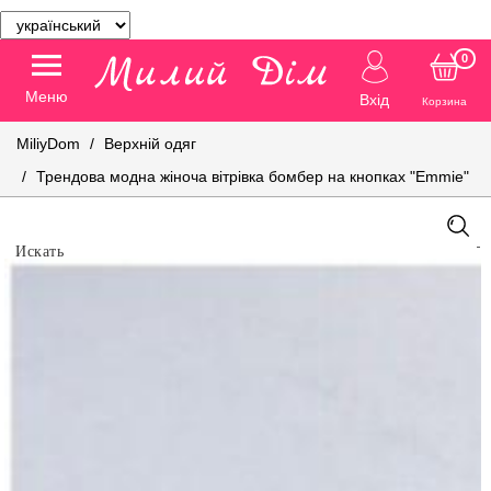
0
Меню
Вхід
Корзина
MiliyDom
Верхній одяг
Трендова модна жіноча вітрівка бомбер на кнопках "Emmie"