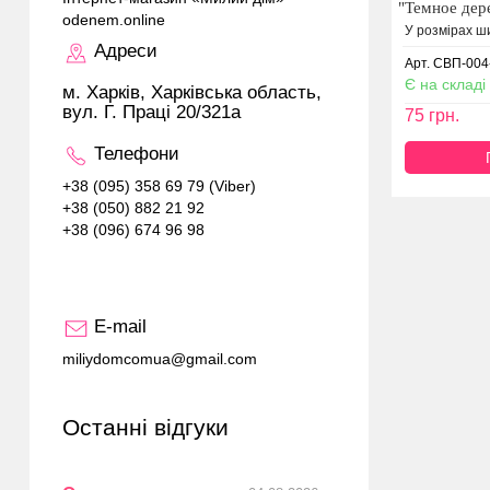
"Темное дере
odenem.online
У розмірах ши
Адреси
Арт. СВП-004
Є на складі
м. Харків, Харківська область,
вул. Г. Праці 20/321а
75
грн.
Телефони
+38 (095) 358 69 79 (Viber)
+38 (050) 882 21 92
+38 (096) 674 96 98
E-mail
miliydomcomua@gmail.com
Останні відгуки