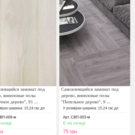
леящийся ламинат под
Самоклеящийся ламинат под
о, виниловые полы
дерево, виниловые полы
ное дерево", 91 ...
"Пепельное дерево", 9 ...
ірах ширина: 15,24 см; дл
У розмірах ширина: 15,24 см; дл
СВП-009-м
Арт. СВП-003-м
складі
Є на складі
н.
75
грн.