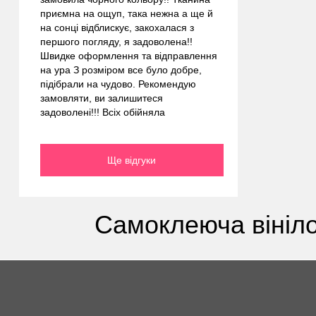
приємна на ощуп, така нежна а ще й
на сонці відблискує, закохалася з
першого погляду, я задоволена!!
Швидке оформлення та відправлення
на ура З розміром все було добре,
підібрали на чудово. Рекомендую
замовляти, ви залишитеся
задоволені!!! Всіх обійняла
Ще відгуки
Самоклеюча вініло