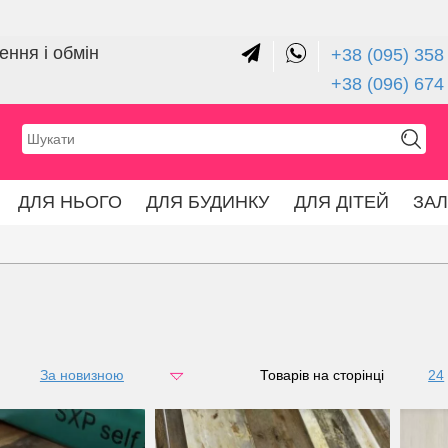
ння і обмін
+38 (095) 358 
+38 (096) 674
ДЛЯ НЬОГО
ДЛЯ БУДИНКУ
ДЛЯ ДІТЕЙ
ЗА
За новизною
за ціною
Товарів на сторінці
24
48