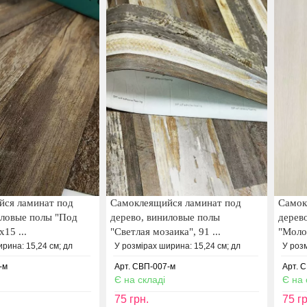
йся ламинат под
Самоклеящийся ламинат под
Самок
иловые полы "Под
дерево, виниловые полы
дерев
х15 ...
"Светлая мозаика", 91 ...
"Молоч
рина: 15,24 см; дл
У розмірах ширина: 15,24 см; дл
У розм
-м
Арт. СВП-007-м
Арт. 
Є на складі
Є на 
75
грн.
75
гр