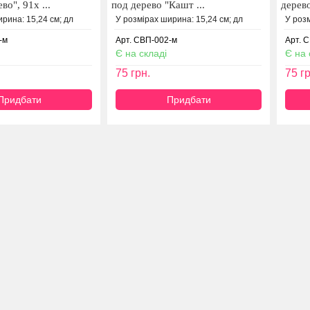
во", 91х ...
под дерево "Кашт ...
дерево
рина: 15,24 см; дл
У розмірах ширина: 15,24 см; дл
У розм
-м
Арт. СВП-002-м
Арт. 
Є на складі
Є на 
75
грн.
75
гр
Придбати
Придбати