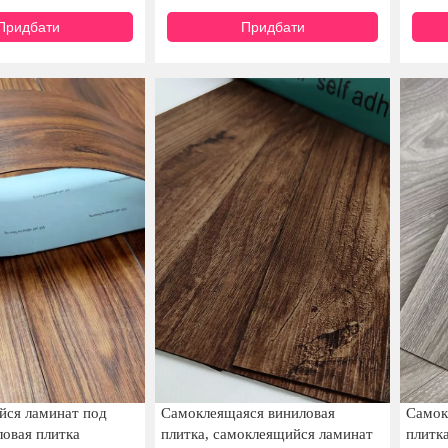
Придбати
Придбати
йся ламинат под
Самоклеящаяся виниловая
Самок
ловая плитка
плитка, самоклеящийся ламинат
плитк