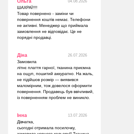
Ольга
04.08.2026
ШАХРАЇ!!!!
Товар повернено - заміни чи
повернення коштів немає. Телефони
не активні. Менеджер що приймала
замовлення не відповідає. Це не
порядні продавці.
Діна
26.07.2026
Замовила
літнє плаття гарної, тканина приємна
на ощуп, пошитий аккуратно. На жаль,
не підійшов розмір — виявився
маломірним, тож довелося оформити
повернення. Продавець був ввічливий,
із поверненням проблем не виникло.
Інна
13.07.2026
Дівчатка,
сьогодні отримала посилочку,
замовила чорного кольору!! Тканина