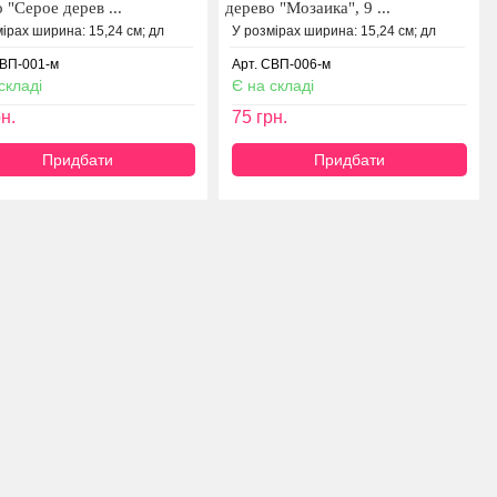
 "Серое дерев ...
дерево "Мозаика", 9 ...
ірах ширина: 15,24 см; дл
У розмірах ширина: 15,24 см; дл
СВП-001-м
Арт. СВП-006-м
складі
Є на складі
н.
75
грн.
Придбати
Придбати