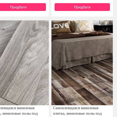
Придбати
Придбати
леящаяся виниловая
Самоклеящаяся виниловая
а, виниловые полы под
плитка, виниловые полы под