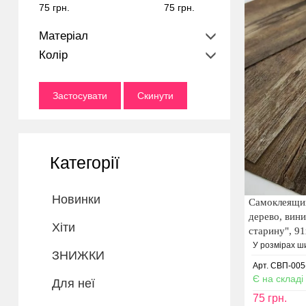
75 грн.
75 грн.
Матеріал
Колір
Застосувати
Скинути
Категорії
Новинки
Самоклеящи
дерево, вин
Хіти
старину", 91
У розмірах ши
ЗНИЖКИ
Арт. СВП-005
Є на складі
Для неї
75
грн.