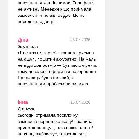
повернення коштів немає. Телефони
не активні. Менеджер що приймала
замовлення не відповідає. Це не
порядні продавці.
Діна
26.07.2026
Замовила
літнє плаття гарної, тканина приємна
на ощуп, пошитий аккуратно. На жаль,
не підійшов розмір — був маломірним,
тому довелося оформити повернення.
Продавець був ввічливий, із
поверненням проблем не виникло.
Інна
13.07.2026
Дівчатка,
сьогодні отримала посилочку,
замовила чорного кольору!! Тканина
приємна на ощуп, така нежна а ще й
на сонці відблискує, закохалася з