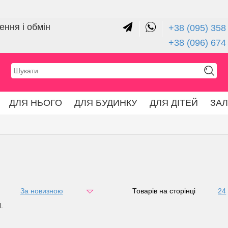
ння і обмін
+38 (095) 358 
+38 (096) 674
ДЛЯ НЬОГО
ДЛЯ БУДИНКУ
ДЛЯ ДІТЕЙ
ЗА
За новизною
за ціною
Товарів на сторінці
24
48
.