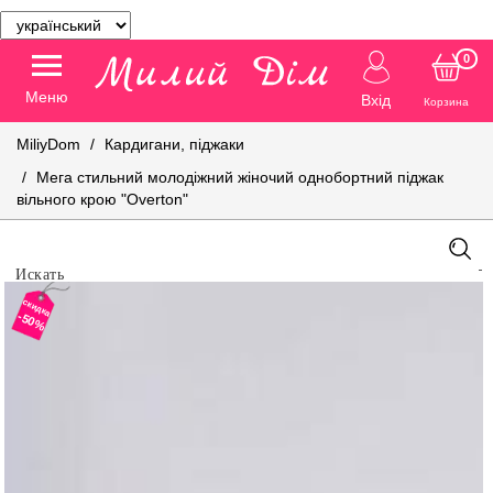
0
Меню
Вхід
Корзина
MiliyDom
Кардигани, піджаки
Мега стильний молодіжний жіночий однобортний піджак
вільного крою "Overton"
скидка
-50%