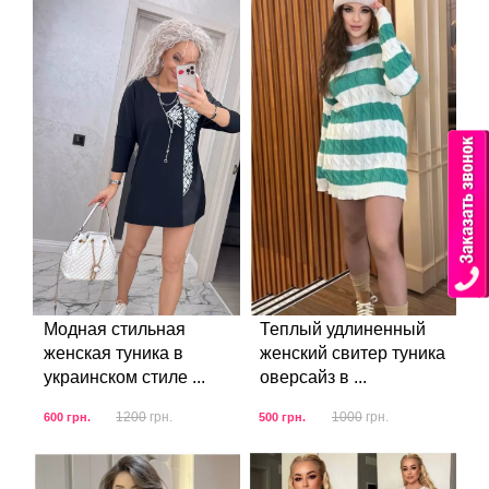
Модная стильная
Теплый удлиненный
женская туника в
женский свитер туника
украинском стиле ...
оверсайз в ...
1200
грн.
1000
грн.
600
грн.
500
грн.