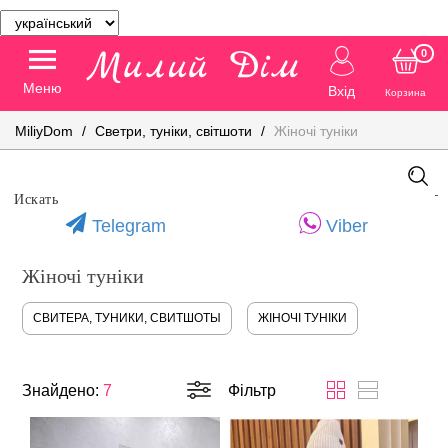
0
Меню
Вхід
Корзина
MiliyDom
Светри, туніки, світшоти
Жіночі туніки
Telegram
Viber
Жіночі туніки
СВИТЕРА, ТУНИКИ, СВИТШОТЫ
ЖІНОЧІ ТУНІКИ
Знайдено:
7
Фільтр