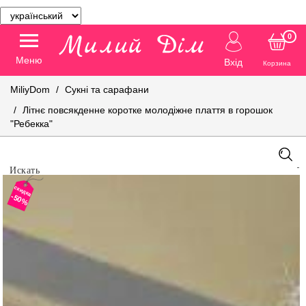
0
Меню
Вхід
Корзина
MiliyDom
Сукні та сарафани
Літнє повсякденне коротке молодіжне плаття в горошок
"Ребекка"
скидка
-50%