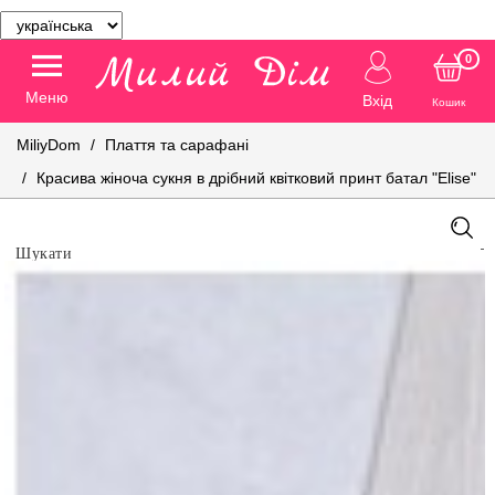
0
Меню
Вхід
Кошик
MiliyDom
Плаття та сарафані
Красива жіноча сукня в дрібний квітковий принт батал "Elise"