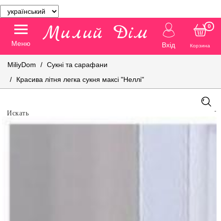
0
Меню
Вхід
Корзина
MiliyDom
Сукні та сарафани
Красива літня легка сукня максі "Неллі"