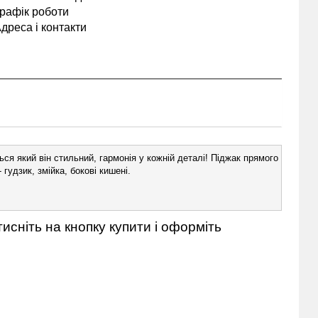
рафік роботи
дреса і контакти
ься який він стильний, гармонія у кожній деталі! Піджак прямого крою з
удзик, змійка, бокові кишені.

исніть на кнопку купити і оформіть