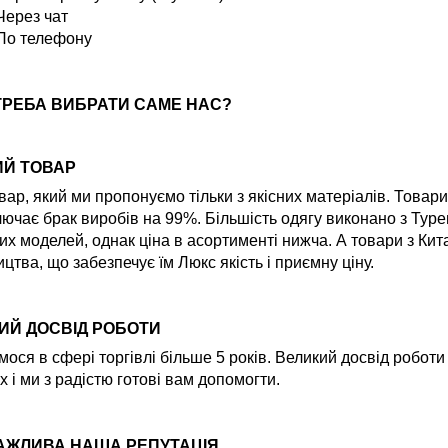
Через чат
По телефону
ТРЕБА ВИБРАТИ САМЕ НАС?
ИЙ ТОВАР
вар, який ми пропонуємо тільки з якісних матеріалів. Товар
ючає брак виробів на 99%. Більшість одягу виконано з Туре
их моделей, однак ціна в асортименті нижча. А товари з Ки
цтва, що забезпечує їм Люкс якість і приємну ціну.
ИЙ ДОСВІД РОБОТИ
ося в сфері торгівлі більше 5 років. Великий досвід робот
х і ми з радістю готові вам допомогти.
АЖЛИВА НАША РЕПУТАЦІЯ