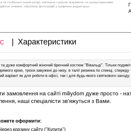
 а не глобально інший колір), пов'язана з різною яскравістю та налаштуваннями
Г
удійною знімкою, обробкою фотографії у графічних редакторах.
А
с
|
Характеристики
 та дуже комфортний жіночий брючний костюм "Вівальді". Тільки подивіт
ямого крою, трохи завужені до низу, в талії резинка по спинці, спереду - г
и замовлення на сайті miliydom дуже просто - нат
ення, наші спеціалісти зв'яжуться з Вами.
можете оформити:
Через корзину сайту ("Купити")