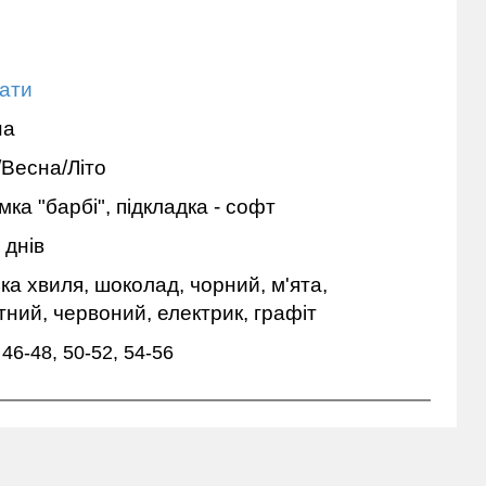
ати
на
/Весна/Літо
ка "барбі", підкладка - софт
 днів
ка хвиля, шоколад, чорний, м'ята,
тний, червоний, електрик, графіт
 46-48, 50-52, 54-56