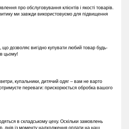
лення про обслуговування клієнтів і якості товарів.
 критику ми завжди використовуємо для підвищення
, що дозволяє вигідно купувати любий товар будь-
 в цьому!
 светри, купальники, дитячий одяг – вам не варто
 отримуєте переваги: прискорюється обробка вашого
одяться в складському цеху. Оскільки замовлень
 р. днів із моменту надходження оплати на наш