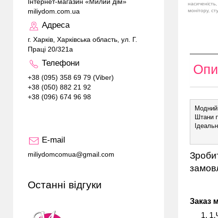
Інтернет-магазин «Милий дім»
насиченість,
miliydom.com.ua
монітору, ст
Адреса
г. Харків, Харківська область, ул. Г.
Праці 20/321а
Телефони
Опи
+38 (095) 358 69 79 (Viber)
+38 (050) 882 21 92
+38 (096) 674 96 98
Модний
Штани пр
E-mail
Зробит
miliydomcomua@gmail.com
замовл
Останні відгуки
Заказ 
1.