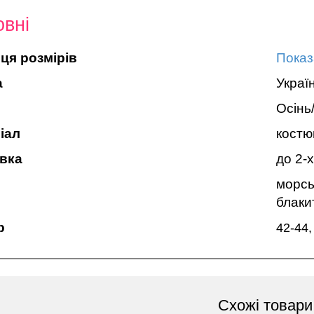
вні
ця розмірів
Показ
а
Украї
Осінь
іал
костюм
вка
до 2-х
морсь
блаки
р
42-44,
Схожі товари