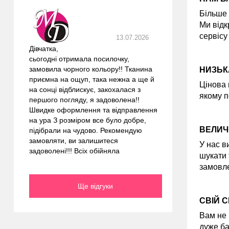
Більше 
Ми відк
сервісу
13.07.2026
Дівчатка,
сьогодні отримала посилочку,
замовила чорного кольору!! Тканина
НИЗЬК
приємна на ощуп, така нежна а ще й
Цінова 
на сонці відблискує, закохалася з
якому п
першого погляду, я задоволена!!
Швидке оформлення та відправлення
на ура З розміром все було добре,
ВЕЛИЧ
підібрали на чудово. Рекомендую
замовляти, ви залишитеся
У нас в
задоволені!!! Всіх обійняла
шукати 
замовле
Ще відгуки
СВІЙ 
Вам не 
дуже ба