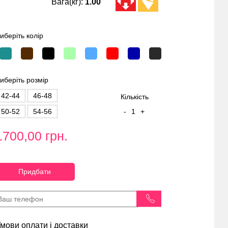
Вага(кг):
1.00
иберіть колір
иберіть розмір
42-44
46-48
Кількість
50-52
54-56
-
1
+
1700,00 грн.
Придбати
мови оплати і доставки