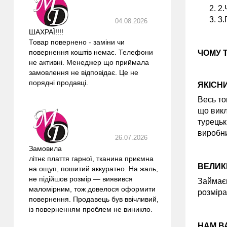
2.
3.
04.08.2026
ШАХРАЇ!!!!
Товар повернено - заміни чи
повернення коштів немає. Телефони
ЧОМУ 
не активні. Менеджер що приймала
замовлення не відповідає. Це не
порядні продавці.
ЯКІСН
Весь то
що викл
турецьк
виробни
26.07.2026
Замовила
літнє плаття гарної, тканина приємна
ВЕЛИК
на ощуп, пошитий аккуратно. На жаль,
не підійшов розмір — виявився
Займаєм
маломірним, тож довелося оформити
розміра
повернення. Продавець був ввічливий,
із поверненням проблем не виникло.
НАМ В