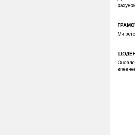
рахунок
ГРАМОТ
Ми рете
ЩОДЕН
Оновлен
впевнен