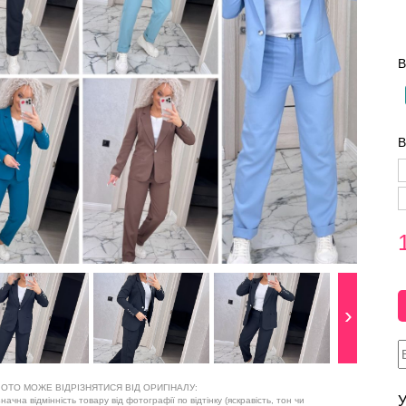
В
В
ОТО МОЖЕ ВІДРІЗНЯТИСЯ ВІД ОРИГІНАЛУ:
У
ачна відмінність товару від фотографії по відтінку (яскравість, тон чи