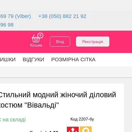
69 79 (Viber)
+38 (050) 882 21 92
 96 98
0
Вхід
Реєстрація
Кошик
ЛИШКИ
ВІДГУКИ
РОЗМІРНА СІТКА
Стильний модний жіночий діловий
костюм "Вівальді"
 на складі
Код 2207-бу