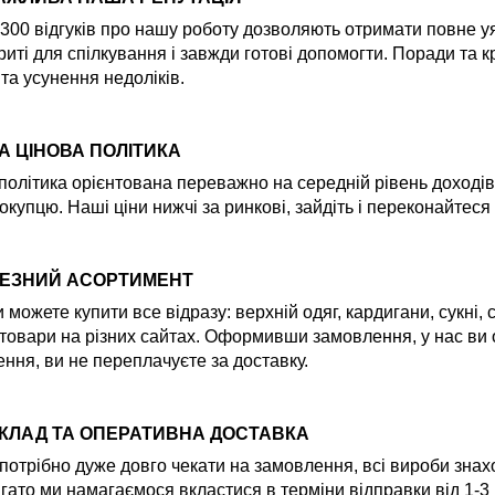
300 відгуків про нашу роботу дозволяють отримати повне уяв
риті для спілкування і завжди готові допомогти. Поради та
 та усунення недоліків.
А ЦІНОВА ПОЛІТИКА
політика орієнтована переважно на середній рівень доходів
окупцю. Наші ціни нижчі за ринкові, зайдіть і переконайтеся
ЕЗНИЙ АСОРТИМЕНТ
и можете купити все відразу: верхній одяг, кардигани, сукні,
товари на різних сайтах. Оформивши замовлення, у нас ви
ння, ви не переплачуєте за доставку.
СКЛАД ТА ОПЕРАТИВНА ДОСТАВКА
потрібно дуже довго чекати на замовлення, всі вироби знах
гато ми намагаємося вкластися в терміни відправки від 1-3