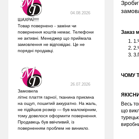
Зробит
замовл
04.08.2026
ШАХРАЇ!!!!
Товар повернено - заміни чи
Заказ 
повернення коштів немає. Телефони
не активні. Менеджер що приймала
1.
замовлення не відповідає. Це не
2.
порядні продавці.
3.
ЧОМУ 
26.07.2026
Замовила
ЯКІСН
літнє плаття гарної, тканина приємна
на ощуп, пошитий аккуратно. На жаль,
Весь то
не підійшов розмір — був маломірним,
що викл
тому довелося оформити повернення.
турецьк
Продавець був ввічливий, із
виробни
поверненням проблем не виникло.