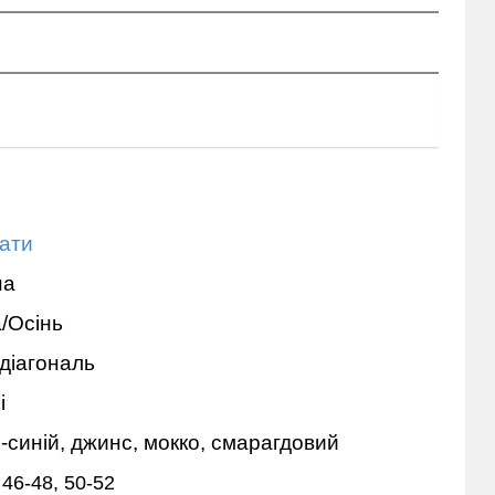
ати
на
/Осінь
діагональ
і
-синій, джинс, мокко, смарагдовий
 46-48, 50-52