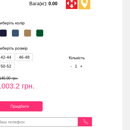
Вага(кг):
0.00
иберіть колір
иберіть розмір
42-44
46-48
Кількість
50-52
-
1
+
140,00 грн.
1003.2 грн.
Придбати