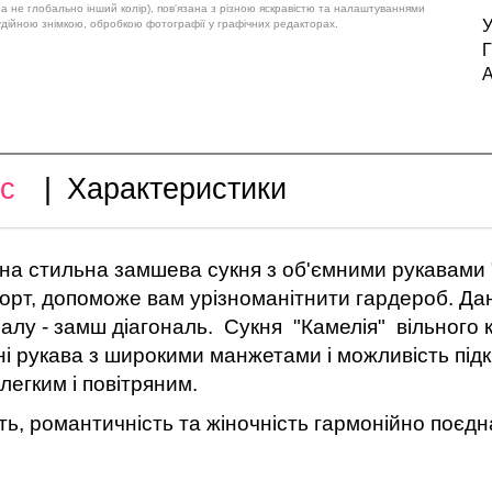
 а не глобально інший колір), пов'язана з різною яскравістю та налаштуваннями
У
удійною знімкою, обробкою фотографії у графічних редакторах.
Г
А
с
|
Характеристики
а стильна замшева сукня з об'ємними рукавами "
орт, допоможе вам урізноманітнити гардероб. Да
алу - замш діагональ. Сукня "Камелія" вільного 
і рукава з широкими манжетами і можливість підкр
легким і повітряним.
ть, романтичність та жіночність гармонійно поєдна