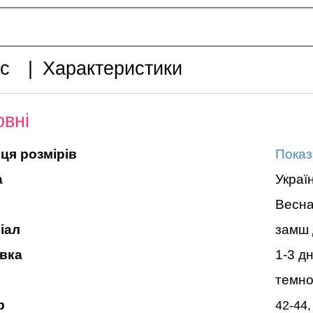
с
|
Характеристики
вні
ця розмірів
Показ
а
Украї
Весна
іал
замш 
вка
1-3 дн
темно
р
42-44,