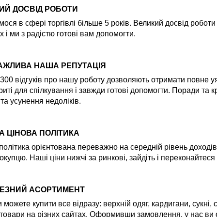
ИЙ ДОСВІД РОБОТИ
ося в сфері торгівлі більше 5 років. Великий досвід робот
х і ми з радістю готові вам допомогти.
АЖЛИВА НАША РЕПУТАЦІЯ
300 відгуків про нашу роботу дозволяють отримати повне уяв
риті для спілкування і завжди готові допомогти. Поради та
 та усунення недоліків.
А ЦІНОВА ПОЛІТИКА
політика орієнтована переважно на середній рівень доходів
окупцю. Наші ціни нижчі за ринкові, зайдіть і переконайтеся
ЕЗНИЙ АСОРТИМЕНТ
и можете купити все відразу: верхній одяг, кардигани, сукні,
товари на різних сайтах. Оформивши замовлення, у нас ви