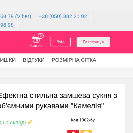
69 79 (Viber)
+38 (050) 882 21 92
 96 98
0
Вхід
Реєстрація
Кошик
ЛИШКИ
ВІДГУКИ
РОЗМІРНА СІТКА
Ефектна стильна замшева сукня з
об'ємними рукавами "Камелія"
Код 1902-бу
✔
Є на складі