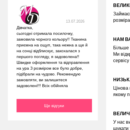
ВЕЛИК
Займаєм
розміра
13.07.2026
Дівчатка,
сьогодні отримала посилочку,
НАМ В
замовила чорного кольору!! Тканина
приємна на ощуп, така нежна а ще й
Більше 
на сонці відблискує, закохалася з
Ми відк
першого погляду, я задоволена!!
сервісу
Швидке оформлення та відправлення
на ура З розміром все було добре,
підібрали на чудово. Рекомендую
НИЗЬК
замовляти, ви залишитеся
задоволені!!! Всіх обійняла
Цінова 
якому п
Ще відгуки
ВЕЛИЧ
У нас в
шукати 