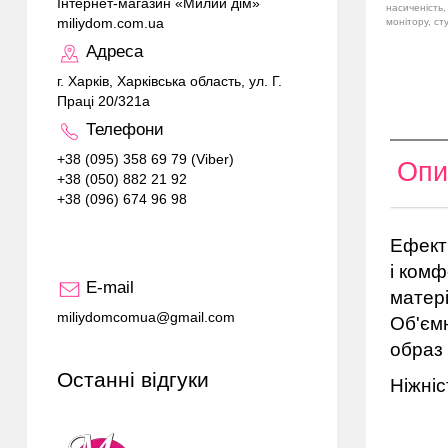
Інтернет-магазин «Милий дім»
насиченість,
miliydom.com.ua
монітору, ст
Адреса
г. Харків, Харківська область, ул. Г.
Праці 20/321а
Телефони
+38 (095) 358 69 79 (Viber)
Опи
+38 (050) 882 21 92
+38 (096) 674 96 98
Ефектн
і комф
E-mail
матері
miliydomcomua@gmail.com
Об'ємн
образ 
Останні відгуки
Ніжніс