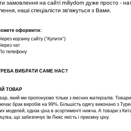
и замовлення на сайті miliydom дуже просто - нат
ення, наші спеціалісти зв'яжуться з Вами.
можете оформити:
Через корзину сайту ("Купити")
Через чат
По телефону
ТРЕБА ВИБРАТИ САМЕ НАС?
ИЙ ТОВАР
вар, який ми пропонуємо тільки з якісних матеріалів. Товар
ючає брак виробів на 99%. Більшість одягу виконано з Туре
их моделей, однак ціна в асортименті нижча. А товари з Ки
цтва, що забезпечує їм Люкс якість і приємну ціну.