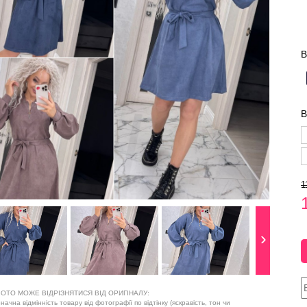
В
В
1
ОТО МОЖЕ ВІДРІЗНЯТИСЯ ВІД ОРИГІНАЛУ:
ачна відмінність товару від фотографії по відтінку (яскравість, тон чи