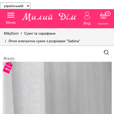
0
Меню
Вхід
Корзина
MiliyDom
Сукні та сарафани
Літня елегантна сукня з розрізами "Sabina"
скидка
-50%