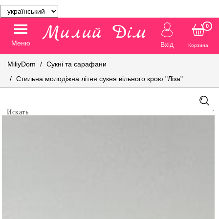
0
Меню
Вхід
Корзина
MiliyDom
Сукні та сарафани
Стильна молодіжна літня сукня вільного крою "Ліза"