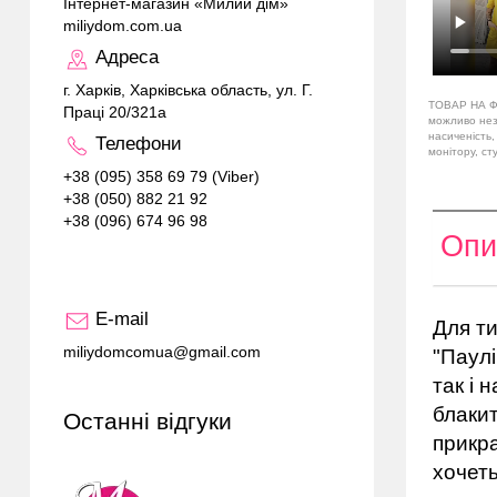
Інтернет-магазин «Милий дім»
miliydom.com.ua
Адреса
г. Харків, Харківська область, ул. Г.
ТОВАР НА Ф
Праці 20/321а
можливо незн
насиченість,
Телефони
монітору, ст
+38 (095) 358 69 79 (Viber)
+38 (050) 882 21 92
+38 (096) 674 96 98
Опи
E-mail
Для ти
miliydomcomua@gmail.com
"Паулі
так і 
блакит
Останні відгуки
прикра
хочеть