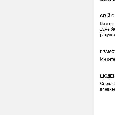
СВІЙ 
Вам не 
дуже ба
рахунок
ГРАМОТ
Ми рете
ЩОДЕН
Оновлен
впевнен