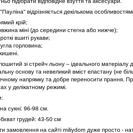
ньо підібрати відповідне взуття та аксесуари.
"Пауліна" відрізняється декількома особливостям
ямий крій;
овжина міні (до середини стегна або нижче);
роткі вшиті рукави;
ругла горловина;
кишені.
пошитий зі стрейч льону – ідеального матеріалу 
льну основу та невеликий вміст еластану (не біль
ечному напрямку та добре переносити прання. Пр
ах у делікатному режимі.
:
а сукні: 96-98 см.
бхват грудей: 43-50 см
и замовлення на сайті miliydom дуже просто - нат