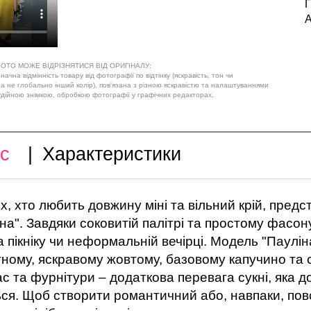
Г
А
ОТО МОЖЕ ВІДРІЗНЯТИСЯ ВІД ОРИГІНАЛУ:
ачна відмінність товару від фотографії по відтінку (яскравість, тон чи
 а не глобально інший колір), пов'язана з різною яскравістю та налаштуваннями
удійною знімкою, обробкою фотографії у графічних редакторах.
с
|
Характеристики
х, хто любить довжину міні та вільний крій, пре
на". Завдяки соковитій палітрі та простому фасон
на пікніку чи неформальній вечірці. Модель "Паулі
ному, яскравому жовтому, базовому капучино та сп
с та фурнітури – додаткова перевага сукні, яка доз
ся. Щоб створити романтичний або, навпаки, повся