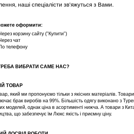
ення, наші спеціалісти зв'яжуться з Вами.
можете оформити:
Через корзину сайту ("Купити")
Через чат
По телефону
ТРЕБА ВИБРАТИ САМЕ НАС?
ИЙ ТОВАР
вар, який ми пропонуємо тільки з якісних матеріалів. Товар
ючає брак виробів на 99%. Більшість одягу виконано з Туре
их моделей, однак ціна в асортименті нижча. А товари з Ки
цтва, що забезпечує їм Люкс якість і приємну ціну.
ИЙ ДОСВІД РОБОТИ