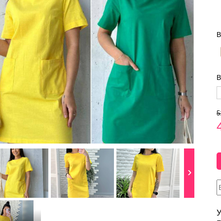
В
В
5
У