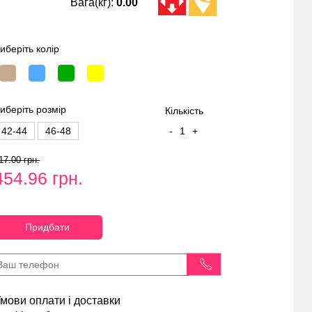
Вага(кг):
0.00
иберіть колір
иберіть розмір
Кількість
42-44
46-48
-
1
+
17.00 грн.
454.96 грн.
Придбати
мови оплати і доставки