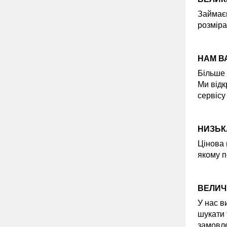
Займаєм
розміра
НАМ В
Більше 
Ми відк
сервісу
НИЗЬК
Цінова 
якому п
ВЕЛИЧ
У нас в
шукати 
замовле