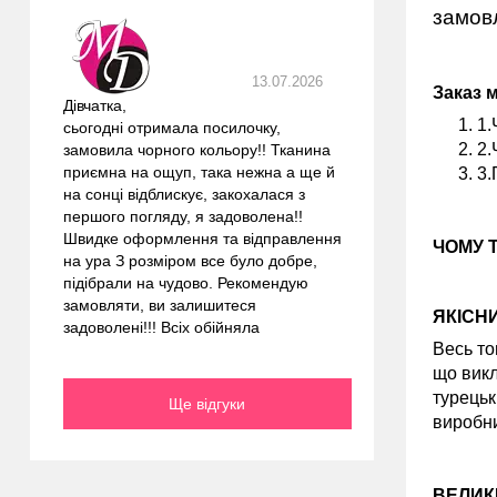
замовл
13.07.2026
Заказ 
Дівчатка,
1.
сьогодні отримала посилочку,
2.
замовила чорного кольору!! Тканина
приємна на ощуп, така нежна а ще й
3.
на сонці відблискує, закохалася з
першого погляду, я задоволена!!
Швидке оформлення та відправлення
ЧОМУ 
на ура З розміром все було добре,
підібрали на чудово. Рекомендую
замовляти, ви залишитеся
ЯКІСН
задоволені!!! Всіх обійняла
Весь то
що викл
турецьк
Ще відгуки
виробни
ВЕЛИК