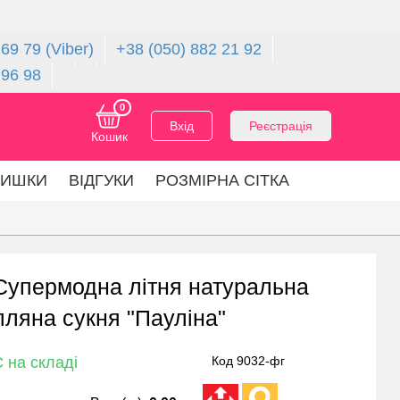
69 79 (Viber)
+38 (050) 882 21 92
 96 98
0
Вхід
Реєстрація
Кошик
ЛИШКИ
ВІДГУКИ
РОЗМІРНА СІТКА
Супермодна літня натуральна
лляна сукня "Пауліна"
 на складі
Код 9032-фг