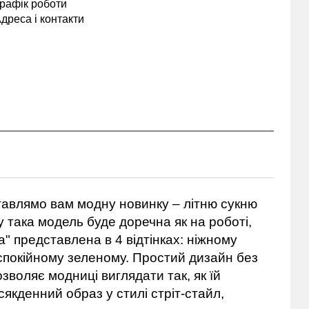
рафік роботи
дреса і контакти
дставлямо вам модну новинку – літню сукню
у така модель буде доречна як на роботі,
на" представлена в 4 відтінках: ніжному
окійному зеленому. Простий дизайн без
воляє модниці виглядати так, як їй
кденний образ у стилі стріт-стайл,