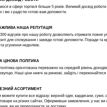
ося в сфері торгівлі більше 5 років. Великий досвід робот
х і ми з радістю готові вам допомогти.
АЖЛИВА НАША РЕПУТАЦІЯ
300 відгуків про нашу роботу дозволяють отримати повне уяв
риті для спілкування і завжди готові допомогти. Поради та
 та усунення недоліків.
А ЦІНОВА ПОЛІТИКА
політика орієнтована переважно на середній рівень доходів
окупцю. Наші ціни нижчі за ринкові, зайдіть і переконайтеся
ЕЗНИЙ АСОРТИМЕНТ
и можете купити все відразу: верхній одяг, кардигани, сукні,
товари на різних сайтах. Оформивши замовлення, у нас ви
ння, ви не переплачуєте за доставку.