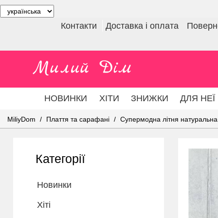
Контакти
Доставка і оплата
Поверне
НОВИНКИ
ХІТИ
ЗНИЖКИ
ДЛЯ НЕЇ
MiliyDom
Плаття та сарафані
Супермодна літня натуральна 
Категорії
Новинки
Хіті