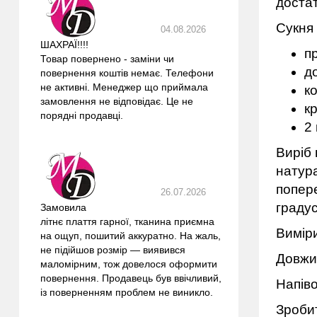
достат
Сукня 
04.08.2026
ШАХРАЇ!!!!
пр
Товар повернено - заміни чи
д
повернення коштів немає. Телефони
не активні. Менеджер що приймала
ко
замовлення не відповідає. Це не
к
порядні продавці.
2 
Виріб 
натура
попер
26.07.2026
градус
Замовила
літнє плаття гарної, тканина приємна
Виміри
на ощуп, пошитий аккуратно. На жаль,
не підійшов розмір — виявився
Довжин
маломірним, тож довелося оформити
повернення. Продавець був ввічливий,
Напіво
із поверненням проблем не виникло.
Зробит