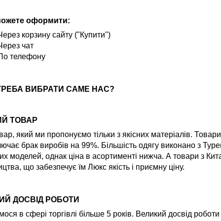
можете оформити:
Через корзину сайту ("Купити")
Через чат
По телефону
ТРЕБА ВИБРАТИ САМЕ НАС?
ИЙ ТОВАР
вар, який ми пропонуємо тільки з якісних матеріалів. Товар
ючає брак виробів на 99%. Більшість одягу виконано з Туре
их моделей, однак ціна в асортименті нижча. А товари з Ки
цтва, що забезпечує їм Люкс якість і приємну ціну.
ИЙ ДОСВІД РОБОТИ
ося в сфері торгівлі більше 5 років. Великий досвід робот