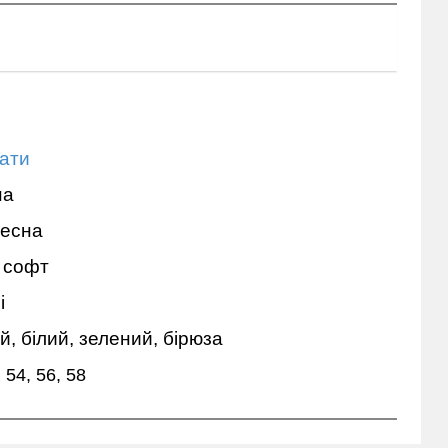
ати
на
Весна
 софт
і
й, білий, зелений, бірюза
 54, 56, 58