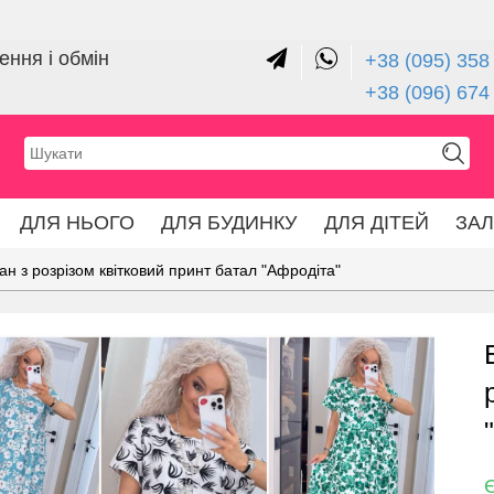
ння і обмін
+38 (095) 358 
+38 (096) 674
ДЛЯ НЬОГО
ДЛЯ БУДИНКУ
ДЛЯ ДІТЕЙ
ЗА
н з розрізом квітковий принт батал "Афродіта"
Є