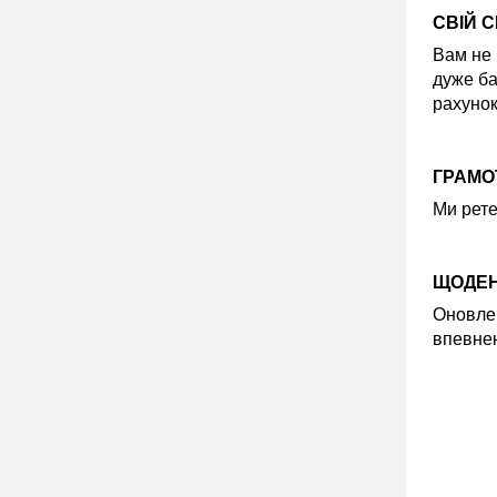
СВІЙ 
Вам не 
дуже ба
рахунок
ГРАМОТ
Ми рете
ЩОДЕН
Оновлен
впевнен