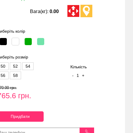
Вага(кг):
0.00
иберіть колір
иберіть розмір
50
52
54
Кількість
56
58
-
1
+
70.00 грн.
765.6 грн.
Придбати