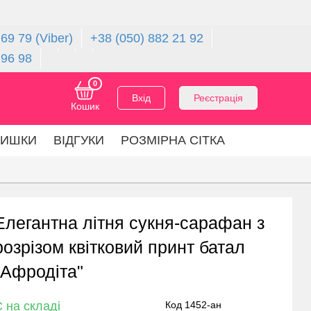
69 79 (Viber)
+38 (050) 882 21 92
 96 98
0
Вхід
Реєстрація
Кошик
ЛИШКИ
ВІДГУКИ
РОЗМІРНА СІТКА
Елегантна літня сукня-сарафан з
розрізом квітковий принт батал
"Афродіта"
 на складі
Код 1452-ан