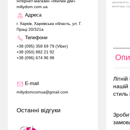
Інтернет-магазин «Милий дім»
насиченість,
miliydom.com.ua
монітору, ст
Адреса
г. Харків, Харківська область, ул. Г.
Праці 20/321а
Телефони
+38 (095) 358 69 79 (Viber)
+38 (050) 882 21 92
Опи
+38 (096) 674 96 98
Літніи
E-mail
нашій
miliydomcomua@gmail.com
стиль
Останні відгуки
Зробит
замовл