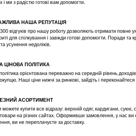
х і ми з радістю готові вам допомогти.
АЖЛИВА НАША РЕПУТАЦІЯ
300 відгуків про нашу роботу дозволяють отримати повне уяв
риті для спілкування і завжди готові допомогти. Поради та
 та усунення недоліків.
А ЦІНОВА ПОЛІТИКА
політика орієнтована переважно на середній рівень доходів
окупцю. Наші ціни нижчі за ринкові, зайдіть і переконайтеся
ЕЗНИЙ АСОРТИМЕНТ
и можете купити все відразу: верхній одяг, кардигани, сукні,
товари на різних сайтах. Оформивши замовлення, у нас ви
ння, ви не переплачуєте за доставку.