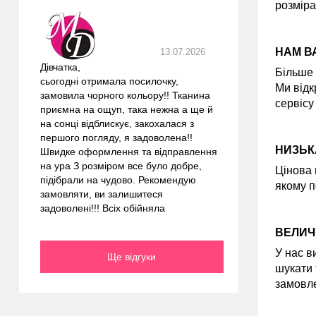
розміра
НАМ В
13.07.2026
Дівчатка,
Більше 
сьогодні отримала посилочку,
Ми відк
замовила чорного кольору!! Тканина
сервісу
приємна на ощуп, така нежна а ще й
на сонці відблискує, закохалася з
першого погляду, я задоволена!!
НИЗЬК
Швидке оформлення та відправлення
на ура З розміром все було добре,
Цінова 
підібрали на чудово. Рекомендую
якому п
замовляти, ви залишитеся
задоволені!!! Всіх обійняла
ВЕЛИЧ
У нас в
Ще відгуки
шукати 
замовле