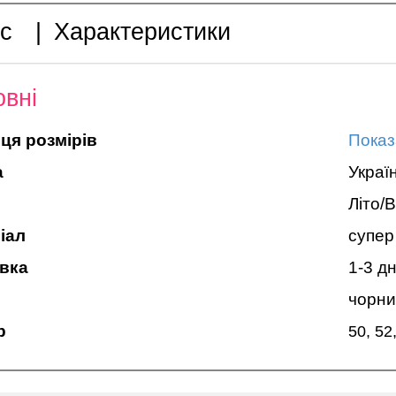
с
|
Характеристики
вні
ця розмірів
Показ
а
Украї
Літо/
іал
супер
вка
1-3 дн
чорни
р
50, 52,