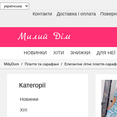
Контакти
Доставка і оплата
Поверне
НОВИНКИ
ХІТИ
ЗНИЖКИ
ДЛЯ НЕЇ
MiliyDom
Плаття та сарафані
Елегантне літнє плаття-сарафа
Категорії
Новинки
Хіті