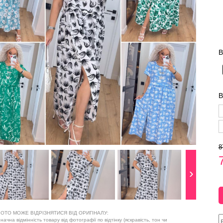
В
В
8
ОТО МОЖЕ ВІДРІЗНЯТИСЯ ВІД ОРИГІНАЛУ:
ачна відмінність товару від фотографії по відтінку (яскравість, тон чи