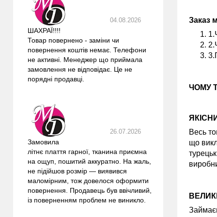
Заказ 
04.08.2026
ШАХРАЇ!!!!
1.
Товар повернено - заміни чи
2.
повернення коштів немає. Телефони
3.
не активні. Менеджер що приймала
замовлення не відповідає. Це не
порядні продавці.
ЧОМУ 
ЯКІСН
Весь то
26.07.2026
Замовила
що викл
літнє плаття гарної, тканина приємна
турецьк
на ощуп, пошитий аккуратно. На жаль,
виробни
не підійшов розмір — виявився
маломірним, тож довелося оформити
повернення. Продавець був ввічливий,
ВЕЛИК
із поверненням проблем не виникло.
Займаєм