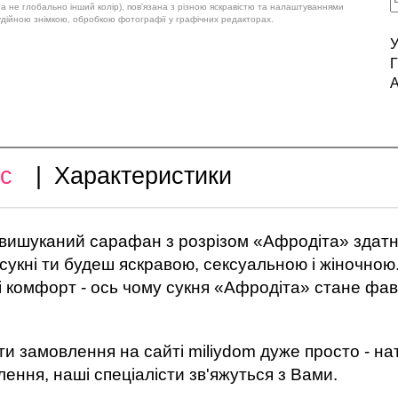
 а не глобально інший колір), пов'язана з різною яскравістю та налаштуваннями
удійною знімкою, обробкою фотографії у графічних редакторах.
У
Г
А
с
|
Характеристики
̆ вишуканий сарафан з розрізом «Афродіта» здат
 сукні ти будеш яскравою, сексуальною і жіночною
 і комфорт - ось чому сукня «Афродіта» стане ф
и замовлення на сайті miliydom дуже просто - нат
ення, наші спеціалісти зв'яжуться з Вами.