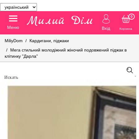
0
Меню
Вхід
Корзина
MiliyDom
Кардигани, піджаки
Мега стильний молодіжний жіночий подовжений піджак в
клітинку "Дарла"