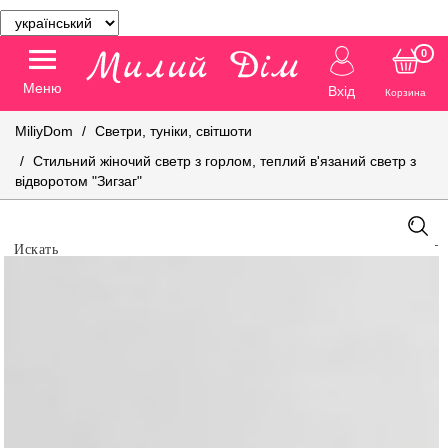
0
Меню
Вхід
Корзина
MiliyDom
Светри, туніки, світшоти
Стильний жіночий светр з горлом, теплий в'язаний светр з
відворотом "Зигзаг"