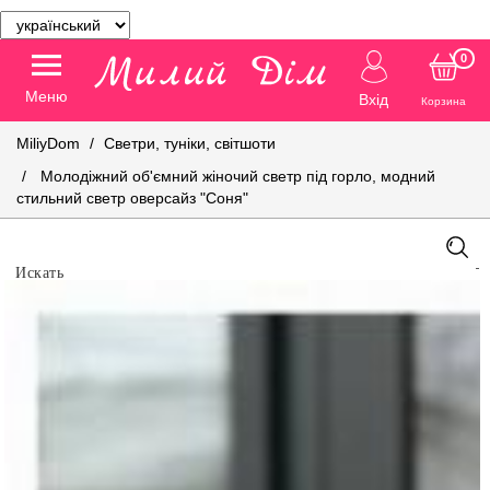
0
Меню
Вхід
Корзина
MiliyDom
Светри, туніки, світшоти
Молодіжний об'ємний жіночий светр під горло, модний
стильний светр оверсайз "Соня"