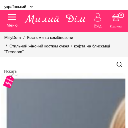
0
Меню
Вхід
Корзина
MiliyDom
Костюми та комбінезони
Стильний жіночий костюм сукня + кофта на блискавці
"Freedom"
скидка
-50%