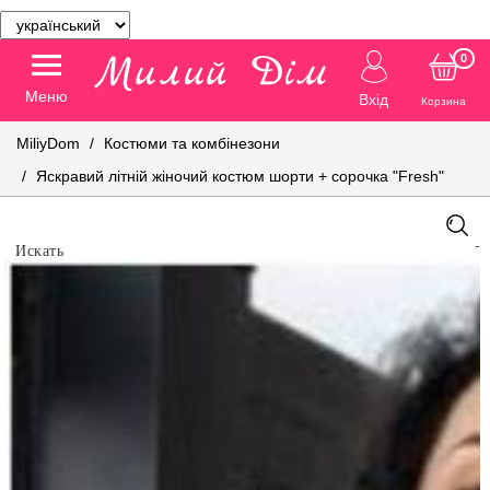
0
Меню
Вхід
Корзина
MiliyDom
Костюми та комбінезони
Яскравий літній жіночий костюм шорти + сорочка "Fresh"