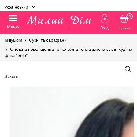
0
Меню
Вхід
Корзина
MiliyDom
Сукні та сарафани
Стильна повсякденна трикотажна тепла жіноча сукня худі на
флісі "Solo"