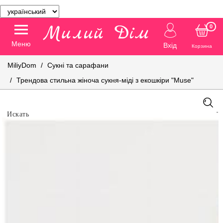
0
Меню
Вхід
Корзина
MiliyDom
Сукні та сарафани
Трендова стильна жіноча сукня-міді з екошкіри "Muse"