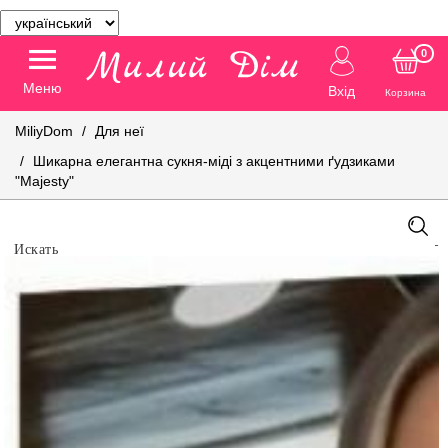
0
Меню
Вхід
Корзина
MiliyDom
Для неї
Шикарна елегантна сукня-міді з акцентними ґудзиками
"Majesty"