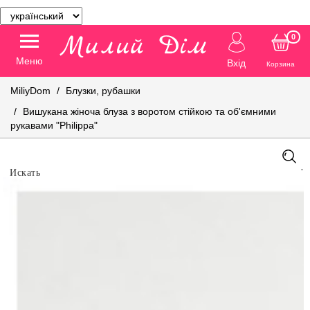
0
Меню
Вхід
Корзина
MiliyDom
Блузки, рубашки
Вишукана жіноча блуза з воротом стійкою та об'ємними
рукавами "Philippa"