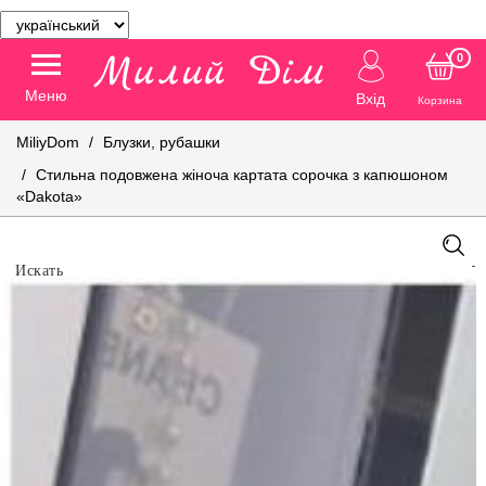
0
Меню
Вхід
Корзина
MiliyDom
Блузки, рубашки
Стильна подовжена жіноча картата сорочка з капюшоном
«Dakota»