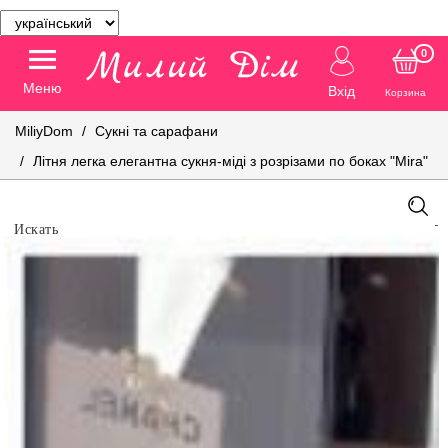
0
Меню
Вхід
Корзина
MiliyDom
Сукні та сарафани
Літня легка елегантна сукня-міді з розрізами по боках "Mira"