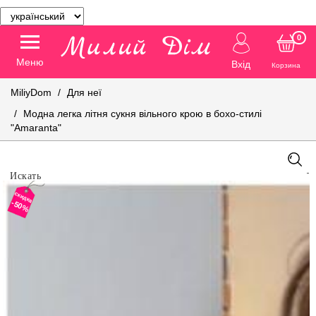
0
Меню
Вхід
Корзина
MiliyDom
Для неї
Модна легка літня сукня вільного крою в бохо-стилі
"Amaranta"
скидка
-50%