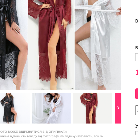
В
В
У
ОТО МОЖЕ ВІДРІЗНЯТИСЯ ВІД ОРИГІНАЛУ:
Г
ачна відмінність товару від фотографії по відтінку (яскравість, тон чи