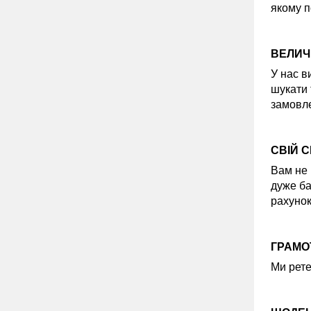
якому п
ВЕЛИЧ
У нас в
шукати 
замовле
СВІЙ 
Вам не 
дуже ба
рахунок
ГРАМОТ
Ми рете