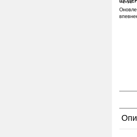
ЩОДЕН
Оновлен
впевнен
Опи