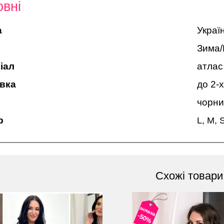
вні
а
Украї
Зима/
іал
атлас
вка
до 2-х
чорни
р
L, M, 
Схожі товари
знижка
-50%