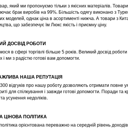
вар, який ми пропонуємо тільки з якісних матеріалів. Товар
ючає брак виробів на 99%. Більшість одягу виконано з Туре
их моделей, однак ціна в асортименті нижча. А товари з Ки
цтва, що забезпечує їм Люкс якість і приємну ціну.
ИЙ ДОСВІД РОБОТИ
ося в сфері торгівлі більше 5 років. Великий досвід робот
х і ми з радістю готові вам допомогти.
АЖЛИВА НАША РЕПУТАЦІЯ
300 відгуків про нашу роботу дозволяють отримати повне уяв
риті для спілкування і завжди готові допомогти. Поради та
 та усунення недоліків.
А ЦІНОВА ПОЛІТИКА
політика орієнтована переважно на середній рівень доходів