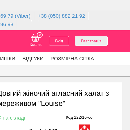
69 79 (Viber)
+38 (050) 882 21 92
 96 98
0
Вхід
Реєстрація
Кошик
ЛИШКИ
ВІДГУКИ
РОЗМІРНА СІТКА
Довгий жіночий атласний халат з
мереживом "Louise"
 на складі
Код 222/16-со