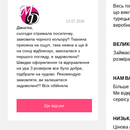
Весь то
що викл
турецьк
13.07.2026
виробни
Дівчатка,
сьогодні отримала посилочку,
замовила чорного кольору!! Тканина
ВЕЛИК
приємна на ощуп, така нежна а ще й
на сонці відблискує, закохалася з
Займаєм
першого погляду, я задоволена!!
розміра
Швидке оформлення та відправлення
на ура З розміром все було добре,
підібрали на чудово. Рекомендую
НАМ В
замовляти, ви залишитеся
задоволені!!! Всіх обійняла
Більше 
Ми відк
сервісу
Ще відгуки
НИЗЬК
Цінова 