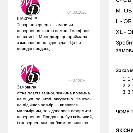
M- ОБ
04.08.2026
ШАХРАЇ!!!!
L - ОБ
Товар повернено - заміни чи
повернення коштів немає. Телефони
XL - О
не активні. Менеджер що приймала
Зробит
замовлення не відповідає. Це не
порядні продавці.
замовл
Заказ 
1.
26.07.2026
2.
Замовила
3.
літнє плаття гарної, тканина приємна
на ощуп, пошитий аккуратно. На жаль,
не підійшов розмір — виявився
маломірним, тож довелося оформити
ЧОМУ 
повернення. Продавець був ввічливий,
із поверненням проблем не виникло.
ЯКІСН