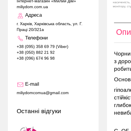
Інтернет-магазин «Милий дім»
насиченість,
miliydom.com.ua
монітору, ст
Адреса
г. Харків, Харківська область, ул. Г.
Праці 20/321а
Опи
Телефони
+38 (095) 358 69 79 (Viber)
+38 (050) 882 21 92
Чорнии
+38 (096) 674 96 98
з доро
робить
Основн
E-mail
гіпоал
miliydomcomua@gmail.com
стійк
глибок
Останні відгуки
невиба
С- ОБ 