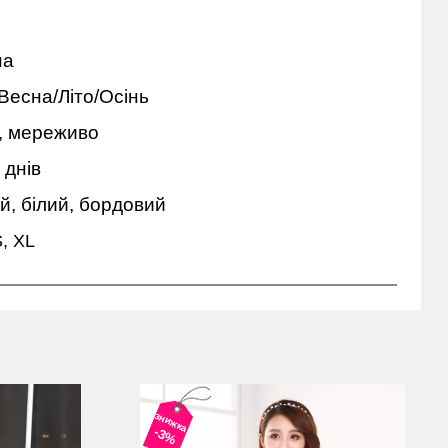
на
Весна/Літо/Осінь
, мереживо
 днів
й, білий, бордовий
S, XL
знижка
-3%