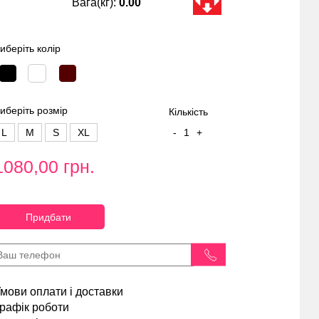
Вага(кг):
0.00
иберіть колір
иберіть розмір
Кількість
L
M
S
XL
-
1
+
1080,00 грн.
Придбати
мови оплати і доставки
рафік роботи