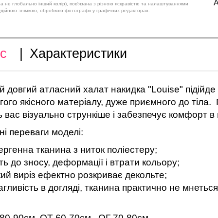
А
 а не глобально інший колір), пов'язана з різною яскравістю та налаштуваннями
удійною знімкою, обробкою фотографії у графічних редакторах.
с
|
Характеристики
̆ довгий атласний халат накидка "Louise" підійд
гого якісного матеріалу, дуже приємного до тіла. 
 вас візуально стрункіше і забезпечує комфорт в 
і переваги моделі:
ергенна тканина з ниток поліестеру;
ість до зносу, деформації і втрати кольору;
ий виріз ефектно розкриває декольте;
гливість в догляді, тканина практично не мнеться
80-90см. ОТ 60-70см., ОГ 70-80см.