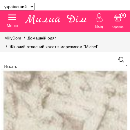
0
Меню
Вхід
Корзина
MiliyDom
Домашній одяг
Жіночий атласний халат з мереживом "Michel"