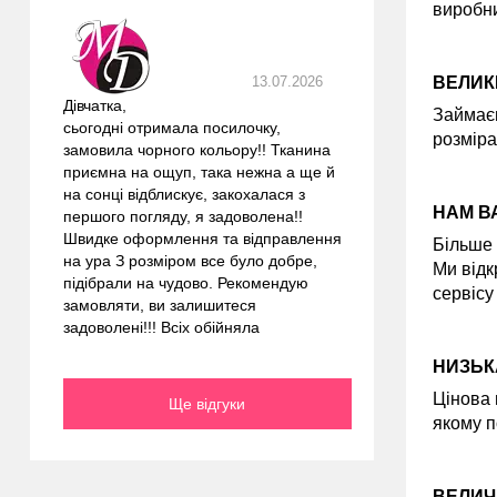
виробни
13.07.2026
ВЕЛИК
Дівчатка,
Займаєм
сьогодні отримала посилочку,
розміра
замовила чорного кольору!! Тканина
приємна на ощуп, така нежна а ще й
на сонці відблискує, закохалася з
НАМ В
першого погляду, я задоволена!!
Швидке оформлення та відправлення
Більше 
на ура З розміром все було добре,
Ми відк
підібрали на чудово. Рекомендую
сервісу
замовляти, ви залишитеся
задоволені!!! Всіх обійняла
НИЗЬК
Цінова 
Ще відгуки
якому п
ВЕЛИЧ