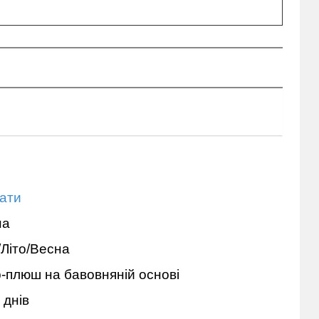
ати
на
/Літо/Весна
-плюш на бавовняній основі
 днів