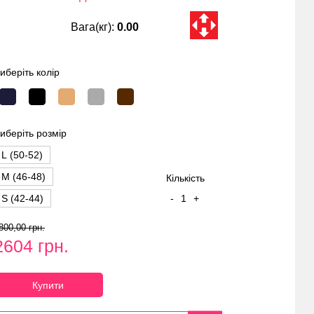
Вага(кг):
0.00
иберіть колір
иберіть розмір
L (50-52)
M (46-48)
Кількість
S (42-44)
-
1
+
800,00 грн.
2604 грн.
Купити