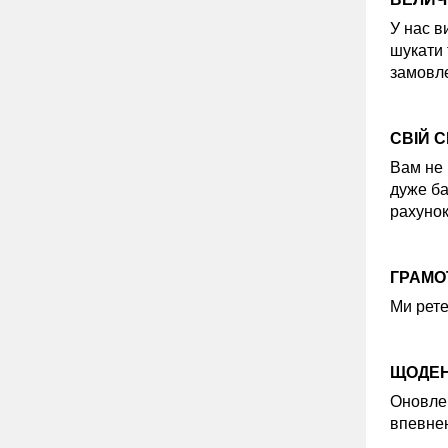
У нас в
шукати 
замовле
СВІЙ 
Вам не 
дуже ба
рахунок
ГРАМОТ
Ми рете
ЩОДЕН
Оновлен
впевнен