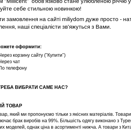
 "Millicent" обов'язково стане улюбленою річчю 
уйте себе стильною новинкою!
и замовлення на сайті miliydom дуже просто - нат
ення, наші спеціалісти зв'яжуться з Вами.
можете оформити:
Через корзину сайту ("Купити")
Через чат
По телефону
ТРЕБА ВИБРАТИ САМЕ НАС?
ИЙ ТОВАР
вар, який ми пропонуємо тільки з якісних матеріалів. Товар
ючає брак виробів на 99%. Більшість одягу виконано з Туре
их моделей, однак ціна в асортименті нижча. А товари з Ки