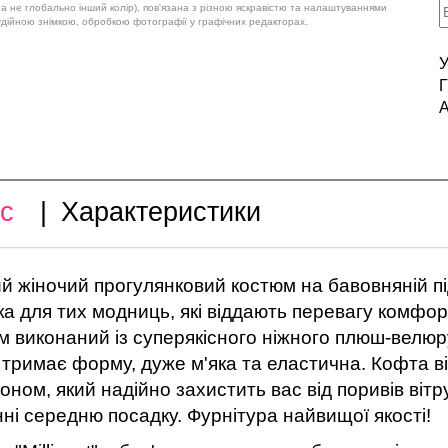
 а не глобально інший колір), пов'язана з різною яскравістю та налаштуваннями
удійною знімкою, обробкою фотографії у графічних редакторах.
У
Г
А
с
|
Характеристики
̆ жіночий прогулянковий костюм на бавовняній п
а для тих модниць, які віддають перевагу комфорт
 виконаний із суперякісного ніжного плюш-велюр
тримає форму, дуже м'яка та еластична. Кофта ві
ном, який надійно захистить вас від поривів ві
нні середню посадку. Фурнітура найвищої якості!