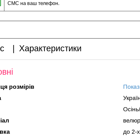
СМС на ваш телефон.
с
|
Характеристики
вні
ця розмірів
Показ
а
Украї
Осінь
іал
велюр
вка
до 2-х