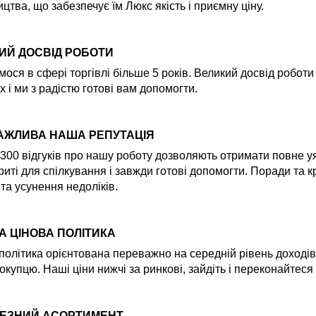
цтва, що забезпечує їм Люкс якість і приємну ціну.
ИЙ ДОСВІД РОБОТИ
ося в сфері торгівлі більше 5 років. Великий досвід робот
х і ми з радістю готові вам допомогти.
АЖЛИВА НАША РЕПУТАЦІЯ
300 відгуків про нашу роботу дозволяють отримати повне уяв
риті для спілкування і завжди готові допомогти. Поради та
 та усунення недоліків.
А ЦІНОВА ПОЛІТИКА
політика орієнтована переважно на середній рівень доходів
окупцю. Наші ціни нижчі за ринкові, зайдіть і переконайтеся
ЕЗНИЙ АСОРТИМЕНТ