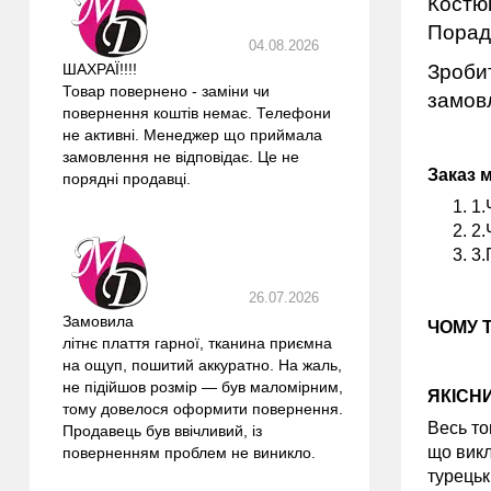
Костюм
Порад
04.08.2026
ШАХРАЇ!!!!
Зробит
Товар повернено - заміни чи
замовл
повернення коштів немає. Телефони
не активні. Менеджер що приймала
замовлення не відповідає. Це не
Заказ 
порядні продавці.
1.
2.
3.
26.07.2026
Замовила
ЧОМУ 
літнє плаття гарної, тканина приємна
на ощуп, пошитий аккуратно. На жаль,
не підійшов розмір — був маломірним,
ЯКІСН
тому довелося оформити повернення.
Весь то
Продавець був ввічливий, із
що викл
поверненням проблем не виникло.
турецьк