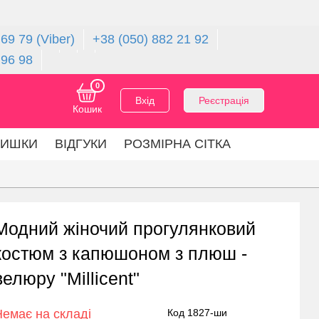
69 79 (Viber)
+38 (050) 882 21 92
 96 98
0
Вхід
Реєстрація
Кошик
ЛИШКИ
ВІДГУКИ
РОЗМІРНА СІТКА
Модний жіночий прогулянковий
костюм з капюшоном з плюш -
велюру "Millicent"
Немає на складі
Код 1827-ши