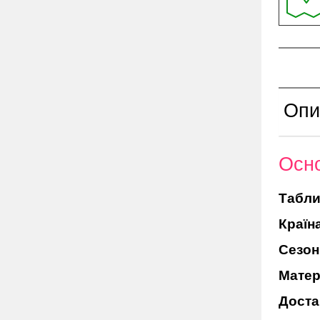
Опи
Осно
Табли
Країн
Сезон
Матер
Доста