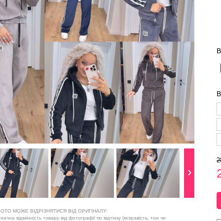
В
В
2
ОТО МОЖЕ ВІДРІЗНЯТИСЯ ВІД ОРИГІНАЛУ:
ачна відмінність товару від фотографії по відтінку (яскравість, тон чи