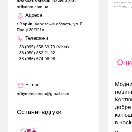
Інтернет-магазин «Милий дім»
насиченість,
miliydom.com.ua
монітору, ст
Адреса
г. Харків, Харківська область, ул. Г.
Праці 20/321а
Телефони
+38 (095) 358 69 79 (Viber)
+38 (050) 882 21 92
+38 (096) 674 96 98
Опи
Моднии
E-mail
новинк
miliydomcomua@gmail.com
Костюм
добре 
Останні відгуки
капюшо
в носі