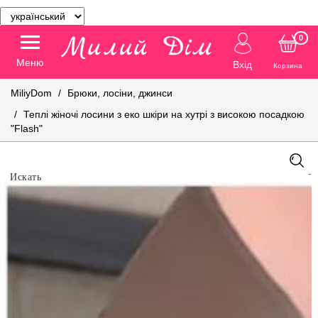
0
Меню
Вхід
Корзина
MiliyDom
Брюки, лосіни, джинси
Теплі жіночі лосини з еко шкіри на хутрі з високою посадкою
"Flash"