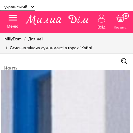
0
Меню
Вхід
Корзина
MiliyDom
Для неї
Стильна жіноча сукня-максі в горох "Кайлі"