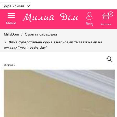
0
Меню
Вхід
Корзина
MiliyDom
Сукні та сарафани
Літня суперстильна сукня з написами та зав'язками на
рукавах "From yesterday"