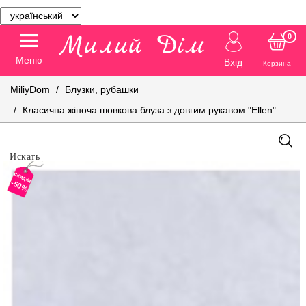
0
Меню
Вхід
Корзина
MiliyDom
Блузки, рубашки
Класична жіноча шовкова блуза з довгим рукавом "Ellen"
скидка
-50%