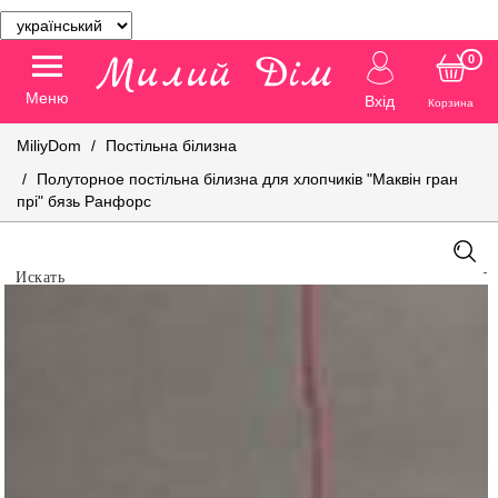
0
Меню
Вхід
Корзина
MiliyDom
Постільна білизна
Полуторное постільна білизна для хлопчиків "Маквін гран
прі" бязь Ранфорс