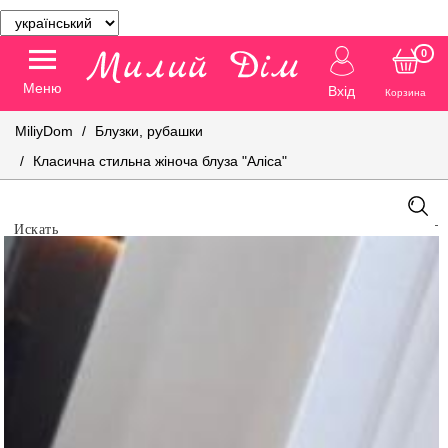
0
Меню
Вхід
Корзина
MiliyDom
Блузки, рубашки
Класична стильна жіноча блуза "Аліса"