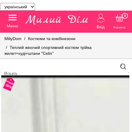
0
Меню
Вхід
Корзина
MiliyDom
Костюми та комбінезони
Теплий жіночий спортивний костюм трійка
жилет+худі+штани "Celin"
скидка
-50%