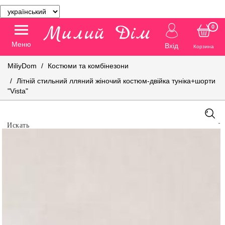
0
Меню
Вхід
Корзина
MiliyDom
Костюми та комбінезони
Літній стильний лляний жіночий костюм-двійка туніка+шорти
"Vista"