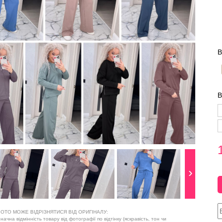
В
В
ОТО МОЖЕ ВІДРІЗНЯТИСЯ ВІД ОРИГІНАЛУ:
ачна відмінність товару від фотографії по відтінку (яскравість, тон чи