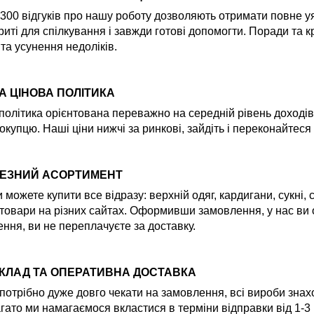
300 відгуків про нашу роботу дозволяють отримати повне уяв
риті для спілкування і завжди готові допомогти. Поради та
 та усунення недоліків.
А ЦІНОВА ПОЛІТИКА
політика орієнтована переважно на середній рівень доходів
окупцю. Наші ціни нижчі за ринкові, зайдіть і переконайтеся
ЕЗНИЙ АСОРТИМЕНТ
и можете купити все відразу: верхній одяг, кардигани, сукні,
товари на різних сайтах. Оформивши замовлення, у нас ви
ння, ви не переплачуєте за доставку.
СКЛАД ТА ОПЕРАТИВНА ДОСТАВКА
потрібно дуже довго чекати на замовлення, всі вироби знах
гато ми намагаємося вкластися в терміни відправки від 1-3