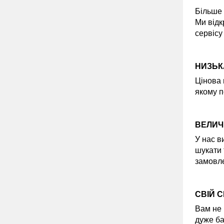
Більше 
Ми відк
сервісу
НИЗЬК
Цінова 
якому п
ВЕЛИЧ
У нас в
шукати 
замовле
СВІЙ 
Вам не 
дуже ба