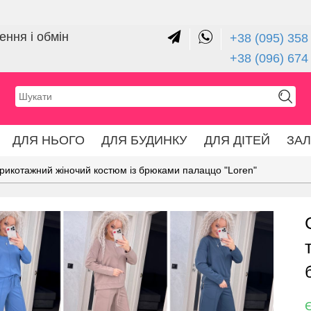
ння і обмін
+38 (095) 358 
+38 (096) 674
ДЛЯ НЬОГО
ДЛЯ БУДИНКУ
ДЛЯ ДІТЕЙ
ЗА
рикотажний жіночий костюм із брюками палаццо "Loren"
Є