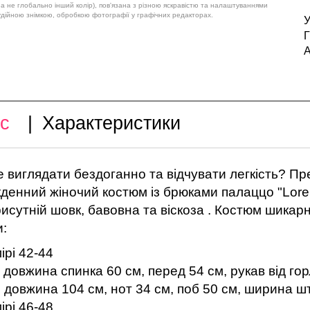
 а не глобально інший колір), пов'язана з різною яскравістю та налаштуваннями
удійною знімкою, обробкою фотографії у графічних редакторах.
У
Г
А
с
|
Характеристики
 виглядати бездоганно та відчувати легкість? П
денний жіночий костюм із брюками палаццо "Loren"
присутній шовк, бавовна та віскоза . Костюм шикарн
:
ірі 42-44
довжина спинка 60 см, перед 54 см, рукав від горл
довжина 104 см, нот 34 см, поб 50 см, ширина ш
ірі 46-48