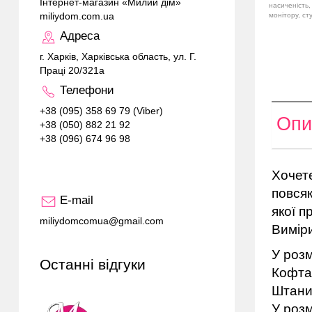
Інтернет-магазин «Милий дім»
насиченість,
miliydom.com.ua
монітору, ст
Адреса
г. Харків, Харківська область, ул. Г.
Праці 20/321а
Телефони
+38 (095) 358 69 79 (Viber)
Опи
+38 (050) 882 21 92
+38 (096) 674 96 98
Хочете
повсяк
E-mail
якої 
miliydomcomua@gmail.com
Виміри
У розм
Останні відгуки
Кофта 
Штани 
У розм