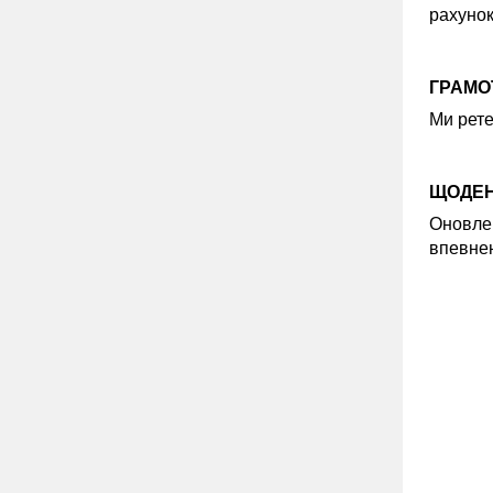
рахунок
ГРАМОТ
Ми рете
ЩОДЕН
Оновлен
впевнен