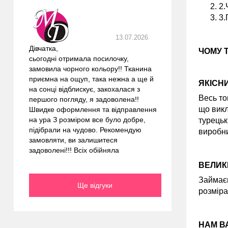
2.
3.
13.07.2026
Дівчатка,
ЧОМУ 
сьогодні отримала посилочку,
замовила чорного кольору!! Тканина
приємна на ощуп, така нежна а ще й
ЯКІСН
на сонці відблискує, закохалася з
Весь то
першого погляду, я задоволена!!
що викл
Швидке оформлення та відправлення
на ура З розміром все було добре,
турецьк
підібрали на чудово. Рекомендую
виробни
замовляти, ви залишитеся
задоволені!!! Всіх обійняла
ВЕЛИК
Займаєм
Ще відгуки
розміра
НАМ В