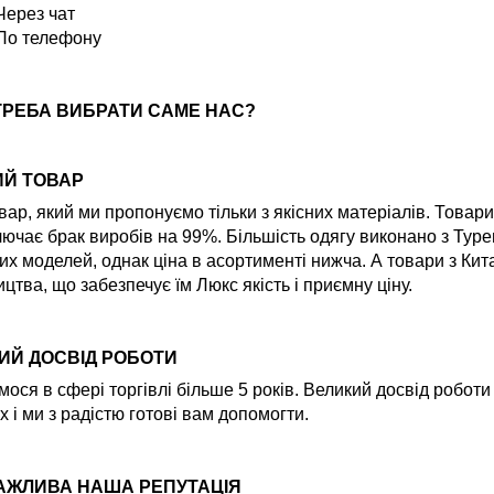
Через чат
По телефону
ТРЕБА ВИБРАТИ САМЕ НАС?
ИЙ ТОВАР
вар, який ми пропонуємо тільки з якісних матеріалів. Товар
ючає брак виробів на 99%. Більшість одягу виконано з Туре
их моделей, однак ціна в асортименті нижча. А товари з Ки
цтва, що забезпечує їм Люкс якість і приємну ціну.
ИЙ ДОСВІД РОБОТИ
ося в сфері торгівлі більше 5 років. Великий досвід робот
х і ми з радістю готові вам допомогти.
АЖЛИВА НАША РЕПУТАЦІЯ