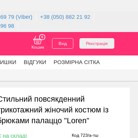
69 79 (Viber)
+38 (050) 882 21 92
 96 98
0
Вхід
Реєстрація
Кошик
ЛИШКИ
ВІДГУКИ
РОЗМІРНА СІТКА
Стильний повсякденний
трикотажний жіночий костюм із
брюками палаццо "Loren"
 на складі
Код 723/а-тш