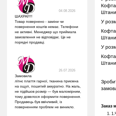
Кофта 
04.08.2026
Штани
ШАХРАЇ!!!!
У розм
Товар повернено - заміни чи
повернення коштів немає. Телефони
Кофта 
не активні. Менеджер що приймала
Штани
замовлення не відповідає. Це не
порядні продавці.
У розм
Кофта 
Штани
26.07.2026
Замовила
Зробит
літнє плаття гарної, тканина приємна
на ощуп, пошитий аккуратно. На жаль,
замовл
не підійшов розмір — був маломірним,
тому довелося оформити повернення.
Продавець був ввічливий, із
Заказ 
поверненням проблем не виникло.
1.