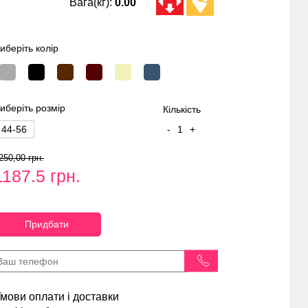
Вага(кг):
0.00
иберіть колір
иберіть розмір
Кількість
44-56
-
1
+
250,00 грн.
1187.5 грн.
Придбати
мови оплати і доставки