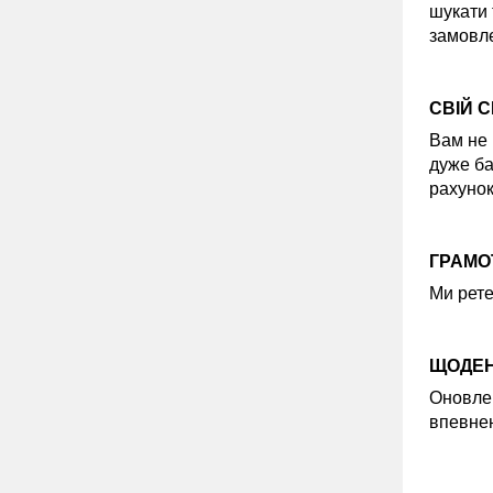
шукати 
замовле
СВІЙ 
Вам не 
дуже ба
рахунок
ГРАМОТ
Ми рете
ЩОДЕН
Оновлен
впевнен