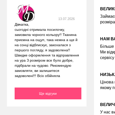
ВЕЛИК
Займаєм
13.07.2026
розміра
Дівчатка,
сьогодні отримала посилочку,
замовила чорного кольору!! Тканина
НАМ В
приємна на ощуп, така нежна а ще й
на сонці відблискує, закохалася з
Більше 
першого погляду, я задоволена!!
Ми відк
Швидке оформлення та відправлення
сервісу
на ура З розміром все було добре,
підібрали на чудово. Рекомендую
замовляти, ви залишитеся
НИЗЬК
задоволені!!! Всіх обійняла
Цінова 
якому п
Ще відгуки
ВЕЛИЧ
У нас в