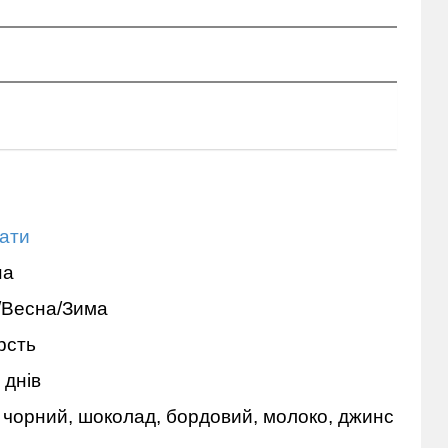
ати
на
/Весна/Зима
рсть
 днів
, чорний, шоколад, бордовий, молоко, джинс