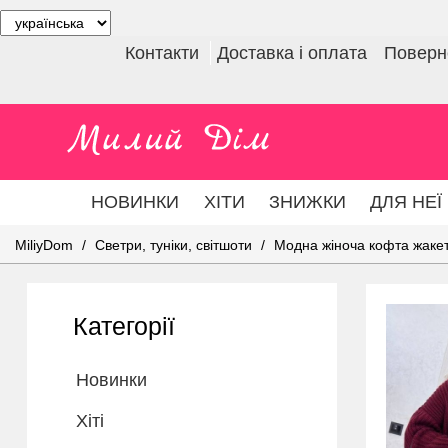
Контакти
Доставка і оплата
Поверне
НОВИНКИ
ХІТИ
ЗНИЖКИ
ДЛЯ НЕЇ
MiliyDom
Светри, туніки, світшоти
Модна жіноча кофта жакет 
Категорії
Новинки
Хіті