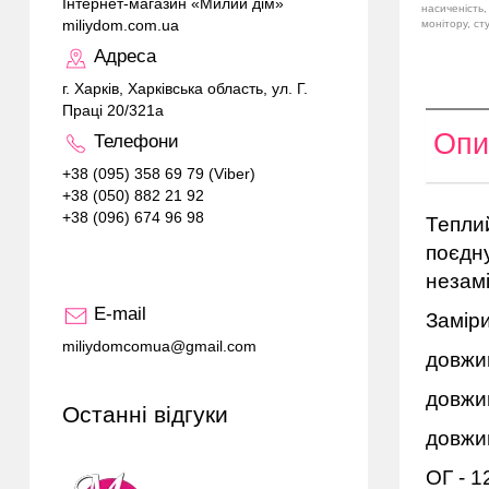
Інтернет-магазин «Милий дім»
насиченість,
miliydom.com.ua
монітору, ст
Адреса
г. Харків, Харківська область, ул. Г.
Праці 20/321а
Опи
Телефони
+38 (095) 358 69 79 (Viber)
+38 (050) 882 21 92
+38 (096) 674 96 98
Теплии
поєдну
незамі
E-mail
Заміри
miliydomcomua@gmail.com
довжин
довжин
Останні відгуки
довжин
ОГ - 1