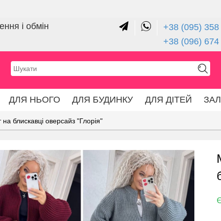
ння і обмін
+38 (095) 358 
+38 (096) 674
ДЛЯ НЬОГО
ДЛЯ БУДИНКУ
ДЛЯ ДІТЕЙ
ЗА
на блискавці оверсайз "Глорія"
Є