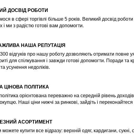
ИЙ ДОСВІД РОБОТИ
ося в сфері торгівлі більше 5 років. Великий досвід робот
х і ми з радістю готові вам допомогти.
АЖЛИВА НАША РЕПУТАЦІЯ
300 відгуків про нашу роботу дозволяють отримати повне уяв
риті для спілкування і завжди готові допомогти. Поради та
 та усунення недоліків.
А ЦІНОВА ПОЛІТИКА
політика орієнтована переважно на середній рівень доходів
окупцю. Наші ціни нижчі за ринкові, зайдіть і переконайтеся
ЕЗНИЙ АСОРТИМЕНТ
и можете купити все відразу: верхній одяг, кардигани, сукні,