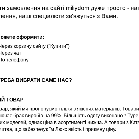
и замовлення на сайті miliydom дуже просто - нат
ення, наші спеціалісти зв'яжуться з Вами.
можете оформити:
Через корзину сайту ("Купити")
Через чат
По телефону
ТРЕБА ВИБРАТИ САМЕ НАС?
ИЙ ТОВАР
вар, який ми пропонуємо тільки з якісних матеріалів. Товар
ючає брак виробів на 99%. Більшість одягу виконано з Туре
их моделей, однак ціна в асортименті нижча. А товари з Ки
цтва, що забезпечує їм Люкс якість і приємну ціну.