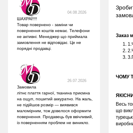
Зробит
04.08.2026
замовл
ШАХРАЇ!!!!
Товар повернено - заміни чи
повернення коштів немає. Телефони
Заказ 
не активні. Менеджер що приймала
замовлення не відповідає. Це не
1.
порядні продавці.
2.
3.
ЧОМУ 
26.07.2026
Замовила
літнє плаття гарної, тканина приємна
ЯКІСН
на ощуп, пошитий аккуратно. На жаль,
Весь то
не підійшов розмір — виявився
що викл
маломірним, тож довелося оформити
повернення. Продавець був ввічливий,
турецьк
із поверненням проблем не виникло.
виробни