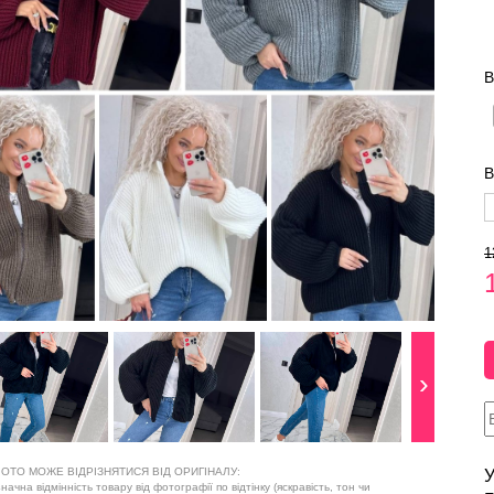
В
В
1
ОТО МОЖЕ ВІДРІЗНЯТИСЯ ВІД ОРИГІНАЛУ:
У
ачна відмінність товару від фотографії по відтінку (яскравість, тон чи