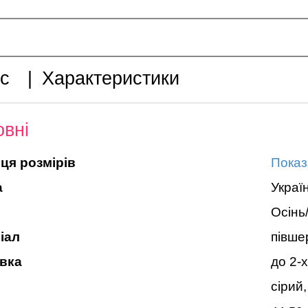
с
|
Характеристики
вні
ця розмірів
Показ
а
Украї
Осінь
іал
півше
вка
до 2-х
сірий