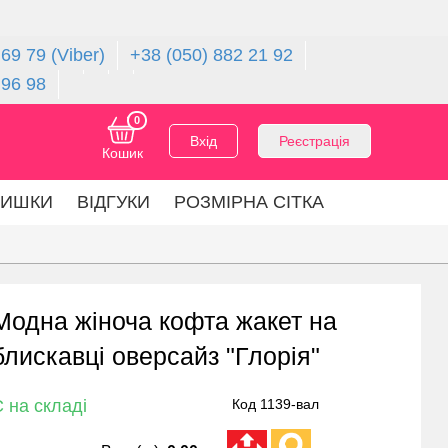
69 79 (Viber)
+38 (050) 882 21 92
 96 98
0
Вхід
Реєстрація
Кошик
ЛИШКИ
ВІДГУКИ
РОЗМІРНА СІТКА
Модна жіноча кофта жакет на
блискавці оверсайз "Глорія"
 на складі
Код 1139-вал