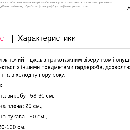
Г
 а не глобально інший колір), пов'язана з різною яскравістю та налаштуваннями
удійною знімкою, обробкою фотографії у графічних редакторах.
А
с
|
Характеристики
̆ жіночий піджак з трикотажним візерунком і опу
ється з іншими предметами гардероба, дозволяюч
нна в холодну пору року.
:
а виробу : 58-60 см.,
а плеча: 25 см.,
а рукава - 50 см.,
20-130 см.