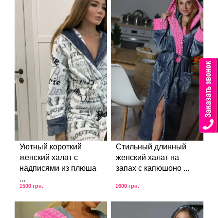
Уютный короткий
Стильный длинный
женский халат с
женский халат на
надписями из плюша
запах с капюшоно ...
...
1500
грн.
1600
грн.